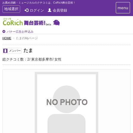
お薦め演劇・ミュージカルのクチコミは、CoRich舞台芸術！
T
menu
T
地域選択
ログイン
会員登録
o
o
g
g
g
g
l
l
バナー広告お申込み
e
e
HOME
たまのMyページ
n
n
a
a
v
たま
メンバー
i
v
g
総クチコミ数：2
東京都多摩市
女性
i
a
g
t
a
i
t
o
n
i
o
n