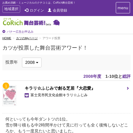
お薦め演劇・ミュージカルのクチコミは、CoRich舞台芸術！
T
menu
T
地域選択
ログイン
会員登録
o
o
g
g
g
g
l
l
バナー広告お申込み
e
e
HOME
カツのMyページ
アワード投票
n
n
a
カツが投票した舞台芸術アワード！
a
v
i
v
g
i
投票年
2008
a
g
t
a
i
2008年度
1-10位と
総評
t
o
n
i
1
キラリ☆ふじみで創る芝居『大恋愛』
o
富士見市民文化会館キラリ☆ふじみ
n
何といっても今年ダントツの1位。
雪が降り積もる中2時間半かけて見に行っても全く後悔しないどこ
ろか、もう一度見たいと思いました。