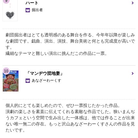
9
ハート
掘出者
劇団掘出者はとても透明感のある舞台を作る、今年年以降が楽しみ
な劇団です。戯曲、演出、演技、舞台美術と何とも完成度が高いで
す。
繊細なテーマと難しい演出に挑んだこの作品に一票。
10
「マンヂウ団地妻」
あなざーわーくす
個人的にとても楽しめたので、ぜひ一票投じたかった作品。
演劇の楽しさを素直に伝えてくれる素敵な作品でした。狭いまんぢ
うカフェという空間で生み出した一体感は、他では作ることが出来
ない唯一無二の存在。もっと沢山あなざーわーくすさんの作品を見
たいです。