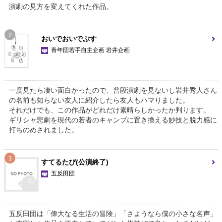
演劇の見方を変えてくれた作品。
2
おいでおいでぷす
青年団若手自主企画 岩井企画
一度見たら凄い面白かったので、普段演劇を見ないし岩井秀人さん
の名前も知らない友人に紹介したら友人もハマりました。
それだけでも、この作品がどれだけ素晴らしかったか判ります。
ギリシャ悲劇を現代の若者のキャンプに置き換える妙技と脱力感に
打ちのめされました。
3
すてるたび(公演終了)
五反田団
五反田団は「偉大なる生活の冒険」「さようなら僕の小さな名声」