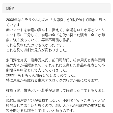
総評
2008年はキラリ☆ふじみの「大恋愛」が飛びぬけて印象に残っ
ています。
赤いマットを会場の真ん中に据えて、会場をロミオ席とジュリ
エット席に二分して、会場の全てを使い切った演出。全てが印
象に強く残っていて、再演不可能な作品。
それを見れただけでも良かったです。
これを見て演劇の見方が変わりました。
多田淳之介氏、岩井秀人氏、前田司郎氏、松井周氏と青年団関
係の方々が活躍されて、それぞれに充実した作品を発表して小
劇場界を中堅として支えてくれました。
2009年ももちろん期待してしまうのでした。
特に東京から離れる東京デスロックの行方が気になります。
柿喰う客、快快という若手が活躍して躍進した年でもありまし
た。
現代口語演劇だけが演劇ではない、小劇場だからこそもっと実
験的なしてほしいと思うので、若い人たちが演劇界の現状に風
穴を開ける活躍をしてほしいと願うのです。