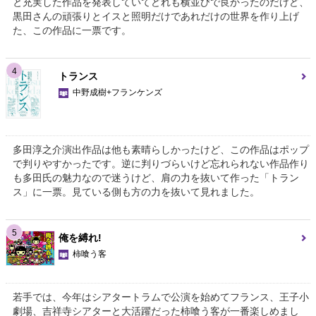
と充実した作品を発表していてどれも横並びで良かったのだけど、
黒田さんの頑張りとイスと照明だけであれだけの世界を作り上げ
た、この作品に一票です。
4
トランス
中野成樹+フランケンズ
多田淳之介演出作品は他も素晴らしかったけど、この作品はポップ
で判りやすかったです。逆に判りづらいけど忘れられない作品作り
も多田氏の魅力なので迷うけど、肩の力を抜いて作った「トラン
ス」に一票。見ている側も方の力を抜いて見れました。
5
俺を縛れ!
柿喰う客
若手では、今年はシアタートラムで公演を始めてフランス、王子小
劇場、吉祥寺シアターと大活躍だった柿喰う客が一番楽しめまし