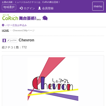
お薦め演劇・ミュージカルのクチコミは、CoRich舞台芸術！
T
menu
T
地域選択
ログイン
会員登録
o
o
g
g
g
g
l
l
バナー広告お申込み
e
e
HOME
ChevronのMyページ
n
n
a
a
v
Chevron
メンバー
i
v
g
総クチコミ数：772
i
a
g
t
a
i
t
o
n
i
o
n