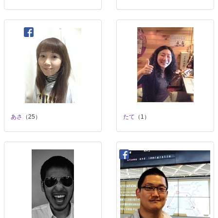
あさ
（25）
たて
（1）