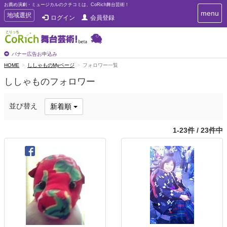
お薦め演劇・ミュージカルのクチコミは、CoRich舞台芸術！
T
menu
T
地域選択
ログイン
会員登録
o
o
g
g
g
g
l
l
バナー広告お申込み
e
e
HOME
ししゃものMyページ
フォロワー一覧
n
n
a
ししゃものフォロワー
a
v
i
v
g
i
並び替え
新着順
a
g
t
a
i
1-23件 / 23件中
t
o
n
i
o
n