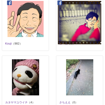
Kouji
（982）
こーた
（0）
カタヤマユウイチ
（4）
さちええ
（0）