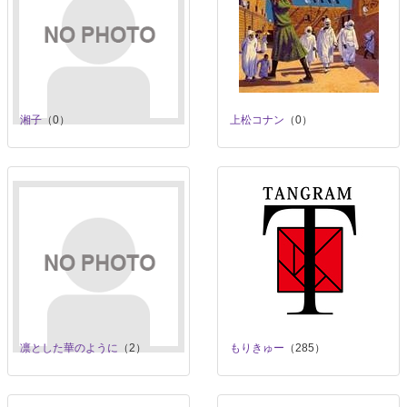
湘子
（0）
上松コナン
（0）
凛とした華のように
（2）
もりきゅー
（285）