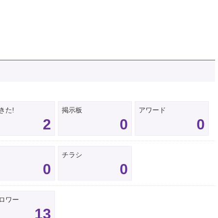
きた!
掲示板
アワード
2
0
0
チラシ
0
0
ロワー
13