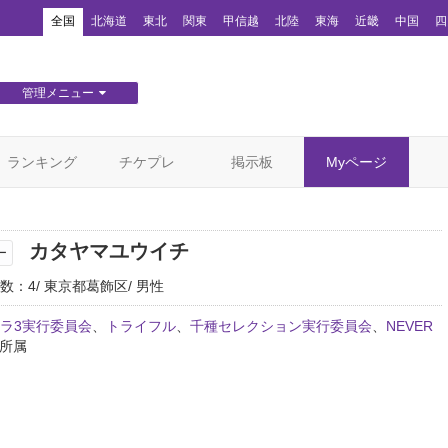
！
全国
北海道
東北
関東
甲信越
北陸
東海
近畿
中国
四
管理メニュー
団体WEBサイト管理
顧客管理
ランキング
チケプレ
掲示板
Myページ
カタヤマユウイチ
ー
数：4
東京都葛飾区
男性
ラ3実行委員会
、
トライフル
、
千種セレクション実行委員会
、
NEVER
所属