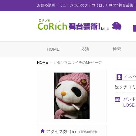
お薦め演劇・ミュージカルのクチコミは、CoRich舞台芸術
HOME
公演
検索
HOME
カタヤマユウイチのMyページ
メンバ
総クチコミ
パンド
LOSE
アクセス数
（5）
<直近30日間>