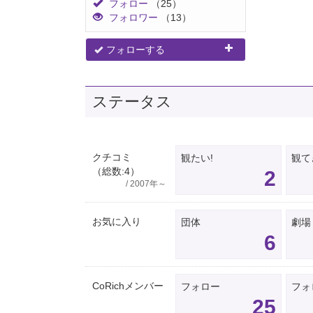
フォロー
（25）
フォロワー
（13）
フォローする
ステータス
クチコミ
観たい!
観て
（総数:4）
2
/ 2007年～
お気に入り
団体
劇場
6
CoRichメンバー
フォロー
フォ
25