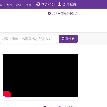
ログイン
会員登録
国
九州
沖縄
海外
バナー広告お申込み
公演検索