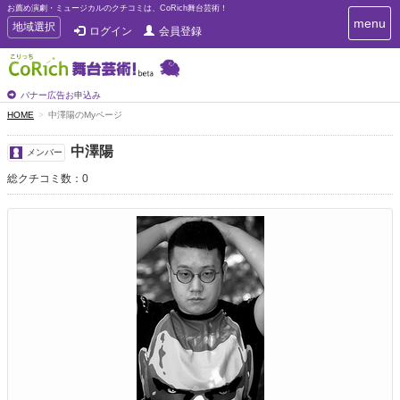
お薦め演劇・ミュージカルのクチコミは、CoRich舞台芸術！
T
menu
T
地域選択
ログイン
会員登録
o
o
g
g
g
g
l
l
バナー広告お申込み
e
e
HOME
中澤陽のMyページ
n
n
a
a
v
中澤陽
メンバー
i
v
g
総クチコミ数：0
i
a
g
t
a
i
t
o
n
i
o
n