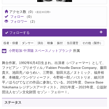
アクセス数
（0）
<直近30日間>
フォロー
（0）
フォロワー
（2）
フォローする
役者・俳優
ダンサー
演出
映像
振付
当日運営
その他（製作）
小野彩加 中澤陽 スペースノットブランク
所属
舞台作家。1992年6月4日生まれ。出演者（パフォーマー）として、
ファビアン・プリオヴィル／Fabien Prioville Dance Company、藤田
貴大、池田亮／ゆうめい、三野新、額田大志／ヌトミック、福井裕
孝、本橋龍／ウンゲツィーファ、今野裕一郎／バストリオ、細川洋
平／ほろびてなどの作品に参加している。2023年度、Dance Base
Yokohama レジデンスアーティスト。2021年度 – 2023年度、公益財
団法人セゾン文化財団 セゾン・フェローⅠ。
ステータス