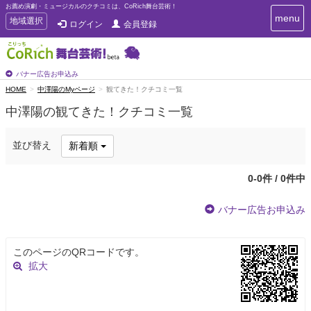
お薦め演劇・ミュージカルのクチコミは、CoRich舞台芸術！
T
menu
T
地域選択
ログイン
会員登録
o
o
g
g
g
g
l
l
バナー広告お申込み
e
e
HOME
中澤陽のMyページ
観てきた！クチコミ一覧
n
n
a
中澤陽の観てきた！クチコミ一覧
a
v
i
v
g
i
並び替え
新着順
a
g
t
a
i
0-0件 / 0件中
t
o
n
i
バナー広告お申込み
o
n
このページのQRコードです。
拡大