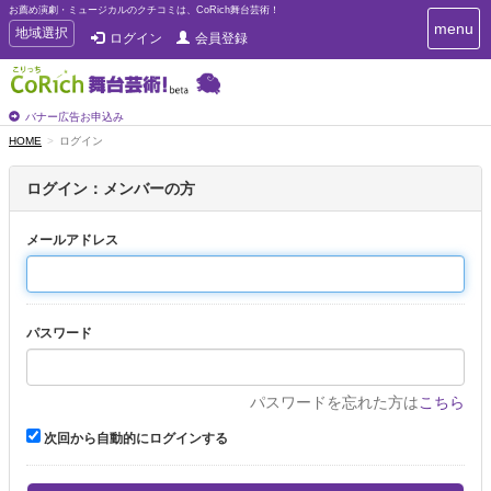
お薦め演劇・ミュージカルのクチコミは、CoRich舞台芸術！
T
menu
T
地域選択
ログイン
会員登録
o
o
g
g
g
g
l
l
バナー広告お申込み
e
e
HOME
ログイン
n
n
a
a
v
ログイン：メンバーの方
i
v
g
i
a
メールアドレス
g
t
a
i
t
o
n
i
パスワード
o
n
パスワードを忘れた方は
こちら
次回から自動的にログインする