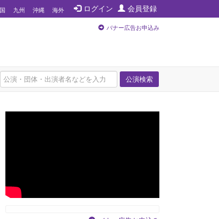
ログイン
会員登録
国
九州
沖縄
海外
バナー広告お申込み
公演検索