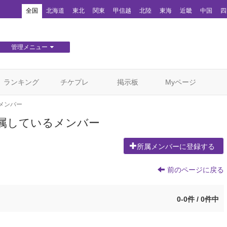
！
全国
北海道
東北
関東
甲信越
北陸
東海
近畿
中国
四
管理メニュー
団体WEBサイト管理
顧客管理
ランキング
チケプレ
掲示板
Myページ
メンバー
属しているメンバー
所属メンバーに登録する
前のページに戻る
0-0件 / 0件中