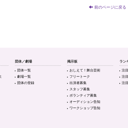
前のページに戻る
団体／劇場
掲示板
ラン
団体一覧
おしえて！舞台芸術
注
ミ
劇場一覧
フリートーク
注
団体の登録
出演者募集
注
スタッフ募集
ボランティア募集
オーディション告知
ワークショップ告知