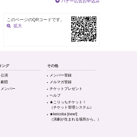
バナー広告お申込み
このページのQRコードです。
拡大
キング
その他
目公演
メンバー登録
目劇団
メルマガ登録
目メンバー
チケットプレゼント
ヘルプ
★こりっちチケット！
（チケット管理システム）
★keicoba [new!]
（演劇が生まれる場所から。）