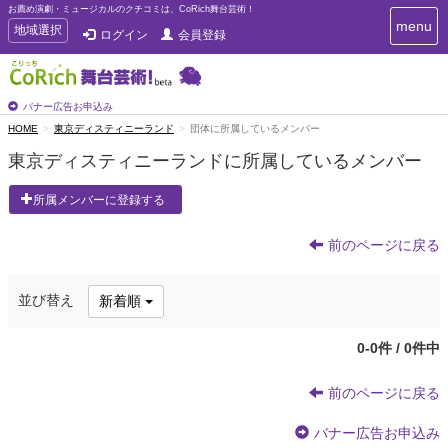
お薦め演劇・ミュージカルのクチコミは、CoRich舞台芸術！
T
menu
T
地域選択
ログイン
会員登録
o
o
g
g
g
g
l
l
バナー広告お申込み
e
e
HOME
東京ディスティニーランド
団体に所属しているメンバー
n
n
a
東京ディスティニーランドに所属しているメンバー
a
v
i
v
所属メンバーに登録する
g
i
a
g
t
前のページに戻る
a
i
t
o
n
i
並び替え
新着順
o
n
0-0件 / 0件中
前のページに戻る
バナー広告お申込み