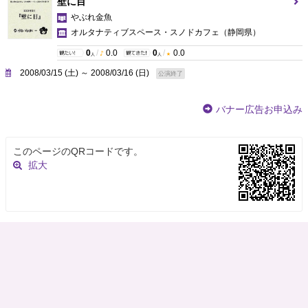
壁に目
やぶれ金魚
オルタナティブスペース・スノドカフェ
（静岡県）
0
/
0.0
0
/
0.0
人
人
2008/03/15 (土) ～ 2008/03/16 (日)
公演終了
バナー広告お申込み
このページのQRコードです。
拡大