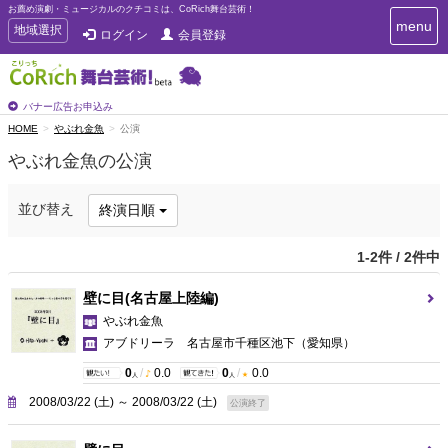
お薦め演劇・ミュージカルのクチコミは、CoRich舞台芸術！
T
menu
T
地域選択
ログイン
会員登録
o
o
g
g
g
g
l
l
バナー広告お申込み
e
e
HOME
やぶれ金魚
公演
n
n
a
やぶれ金魚の公演
a
v
i
v
g
i
並び替え
終演日順
a
g
t
a
i
1-2件 / 2件中
t
o
n
i
壁に目(名古屋上陸編)
o
やぶれ金魚
n
アブドリーラ 名古屋市千種区池下
（愛知県）
0
/
0.0
0
/
0.0
人
人
2008/03/22 (土) ～ 2008/03/22 (土)
公演終了