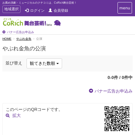
お薦め演劇・ミュージカルのクチコミは、CoRich舞台芸術！
T
menu
T
地域選択
ログイン
会員登録
o
o
g
g
g
g
l
l
バナー広告お申込み
e
e
HOME
やぶれ金魚
公演
n
n
a
やぶれ金魚の公演
a
v
i
v
g
i
並び替え
観てきた数順
a
g
t
a
i
0-0件 / 0件中
t
o
n
i
バナー広告お申込み
o
n
このページのQRコードです。
拡大