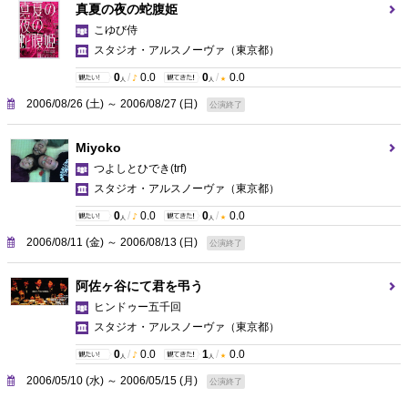
真夏の夜の蛇腹姫
こゆび侍
スタジオ・アルスノーヴァ
（東京都）
0
/
0.0
0
/
0.0
人
人
2006/08/26 (土) ～ 2006/08/27 (日)
公演終了
Miyoko
つよしとひでき(trf)
スタジオ・アルスノーヴァ
（東京都）
0
/
0.0
0
/
0.0
人
人
2006/08/11 (金) ～ 2006/08/13 (日)
公演終了
阿佐ヶ谷にて君を弔う
ヒンドゥー五千回
スタジオ・アルスノーヴァ
（東京都）
0
/
0.0
1
/
0.0
人
人
2006/05/10 (水) ～ 2006/05/15 (月)
公演終了