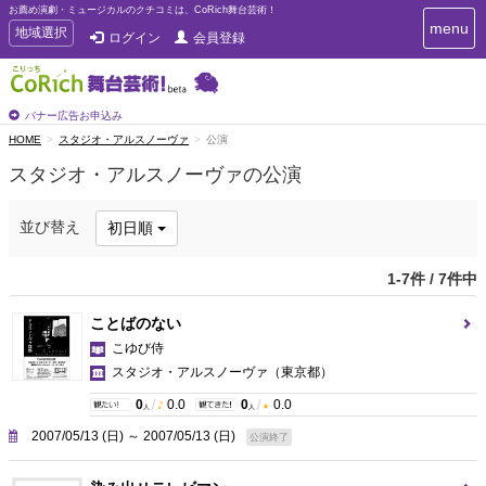
お薦め演劇・ミュージカルのクチコミは、CoRich舞台芸術！
T
menu
T
地域選択
ログイン
会員登録
o
o
g
g
g
g
l
l
バナー広告お申込み
e
e
HOME
スタジオ・アルスノーヴァ
公演
n
n
a
スタジオ・アルスノーヴァの公演
a
v
i
v
g
i
並び替え
初日順
a
g
t
a
i
1-7件 / 7件中
t
o
n
i
ことばのない
o
こゆび侍
n
スタジオ・アルスノーヴァ
（東京都）
0
/
0.0
0
/
0.0
人
人
2007/05/13 (日) ～ 2007/05/13 (日)
公演終了