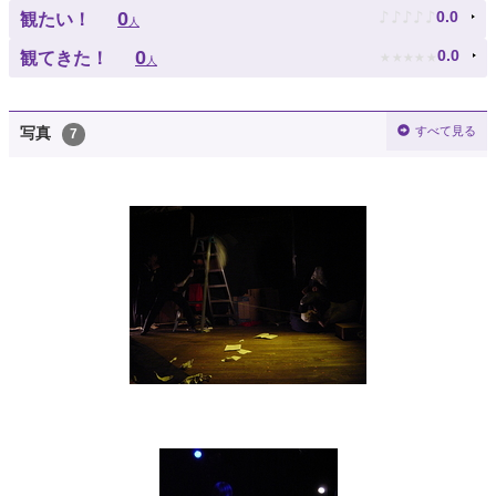
♪
♪
♪
♪
♪
0
0.0
観たい！
人
★
★
★
★
★
0
0.0
観てきた！
人
すべて見る
写真
7