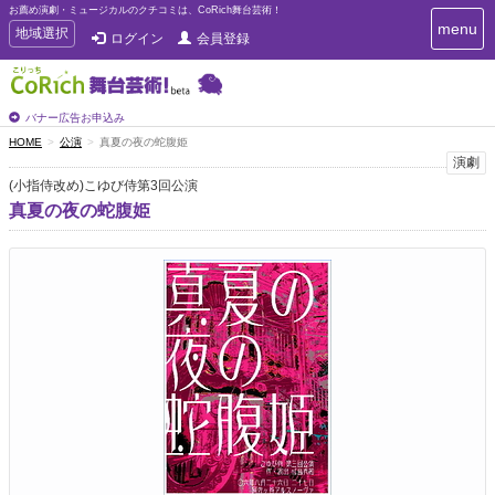
お薦め演劇・ミュージカルのクチコミは、CoRich舞台芸術！
T
menu
T
地域選択
ログイン
会員登録
o
o
g
g
g
g
l
l
バナー広告お申込み
e
e
HOME
公演
真夏の夜の蛇腹姫
n
n
演劇
a
a
v
(小指侍改め)こゆび侍第3回公演
i
v
真夏の夜の蛇腹姫
g
i
a
g
t
a
i
t
o
n
i
o
n