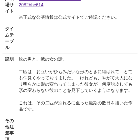
場サ
2082bbc614
イト
※正式な公演情報は公式サイトでご確認ください。
タイ
ムテ
ーブ
ル
説明
蛇の男と、蛾の女の話。
二匹は、お互いがひもみたいな形のときに結ばれて とて
も仲良くやっておりました。 けれども、やがて大人にな
り明らかに形の変わってしまった彼女が 何度脱皮しても
形の変わらない彼のことを見下していくようになります。
これは、その二匹が別れるに至った最期の数日を描いた作
品です。
その
他注
意事
項