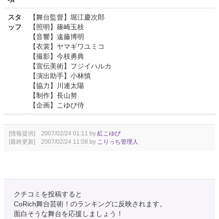
スタ
【舞台監督】堀江慶次郎
ッフ
【照明】篠崎玉枝
【音響】遠藤博明
【衣裳】ヤマギワユミコ
【撮影】今枝勇典
【宣伝美術】フジイハルカ
【演出助手】小林慎
【協力】川連太陽
【制作】長山努
【企画】こゆび侍
[情報提供] 2007/02/24 01:11 by
紅こゆび
[最終更新] 2007/02/24 11:08 by
こりっち管理人
クチコミを投稿すると
CoRich舞台芸術！のランキングに反映されます。
面白そうな舞台を応援しましょう！