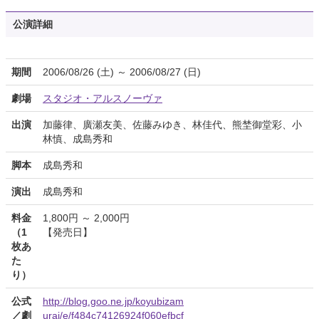
公演詳細
期間
2006/08/26 (土) ～ 2006/08/27 (日)
劇場
スタジオ・アルスノーヴァ
出演
加藤律、廣瀬友美、佐藤みゆき、林佳代、熊埜御堂彩、小
林慎、成島秀和
脚本
成島秀和
演出
成島秀和
料金
1,800円 ～ 2,000円
（1
【発売日】
枚あ
た
り）
公式
http://blog.goo.ne.jp/koyubizam
／劇
urai/e/f484c74126924f060efbcf