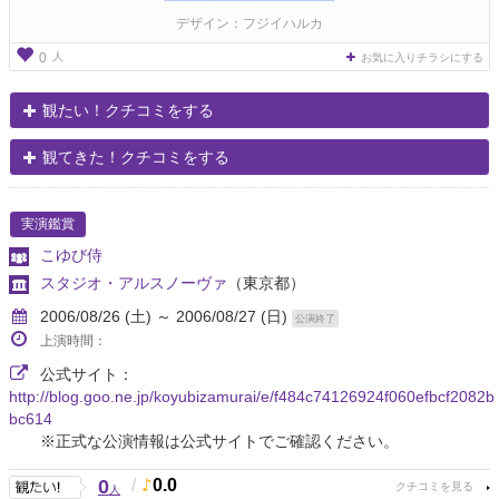
デザイン：フジイハルカ
人
0
お気に入りチラシにする
観たい！クチコミをする
観てきた！クチコミをする
実演鑑賞
こゆび侍
スタジオ・アルスノーヴァ
（東京都）
2006/08/26 (土) ～ 2006/08/27 (日)
公演終了
上演時間：
公式サイト：
http://blog.goo.ne.jp/koyubizamurai/e/f484c74126924f060efbcf2082b
bc614
※正式な公演情報は公式サイトでご確認ください。
0
/
0.0
人