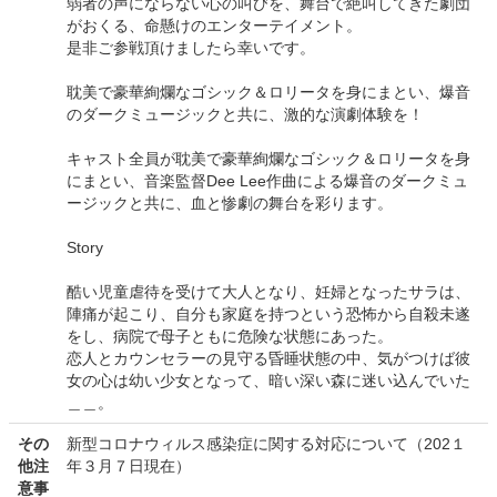
弱者の声にならない心の叫びを、舞台で絶叫してきた劇団
がおくる、命懸けのエンターテイメント。
是非ご参戦頂けましたら幸いです。
耽美で豪華絢爛なゴシック＆ロリータを身にまとい、爆音
のダークミュージックと共に、激的な演劇体験を！
キャスト全員が耽美で豪華絢爛なゴシック＆ロリータを身
にまとい、音楽監督Dee Lee作曲による爆音のダークミュ
ージックと共に、血と惨劇の舞台を彩ります。
Story
酷い児童虐待を受けて大人となり、妊婦となったサラは、
陣痛が起こり、自分も家庭を持つという恐怖から自殺未遂
をし、病院で母子ともに危険な状態にあった。
恋人とカウンセラーの見守る昏睡状態の中、気がつけば彼
女の心は幼い少女となって、暗い深い森に迷い込んでいた
＿＿。
その
新型コロナウィルス感染症に関する対応について（202１
他注
年３月７日現在）
意事