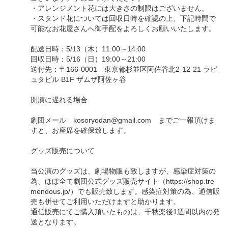
・アレンジメント花には大きさの制限はございません。
・スタンド花については回収日時を確認の上、下記時間で
可能なお花屋さんへ御手配をよろしくお願いいたします。
配送日時：5/13（木）11:00～14:00
回収日時：5/16（日）19:00～21:00
送付先：〒166-0001 東京都杉並区阿佐谷北2-12-21 ラピ
ュタビル B1F ザムザ阿佐ヶ谷
開演に遅れる場合
劇団メール kosoryodan@gmail.com までご一報頂けま
すと、お座席を確保致します。
グッズ販売について
当公演のグッズは、劇場物販も致しますが、感染症対策の
為、ほぼ全て劇団公式グッズ販売サイト（https://shop.tre
mendous.jp/）でも販売致します。感染症対策の為、通信販
売も併せてご利用いただけますと助かります。
通信販売にてご購入頂いたものは、千秋楽後1週間以内の発
送となります。