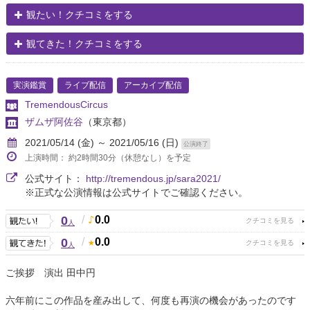
観たい！クチコミをする
観てきた！クチコミをする
実演鑑賞
ライブ配信
アーカイブ配信
TremendousCircus
ザムザ阿佐谷
（東京都）
2021/05/14 (金) ～ 2021/05/16 (日)
公演終了
上演時間： 約2時間30分（休憩なし）を予定
公式サイト：
http://tremendous.jp/sara2021/
※正式な公演情報は公式サイトでご確認ください。
0
/
0.0
人
0
/
0.0
人
ご挨拶 演出 田中円
六年前にこの作品を産み出して、何度も再演の機会があったのです