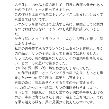
六年前にこの作品を産み出して、何度も再演の機会があっ
たのですが、ずっと断ってきました。
この作品を上演する為にトレメンドスは生まれたと言って
も過言ではないです。
いつかサラを最高の形で上演する為に、劇団としての実力
をつけねばならない、そういつも劇団員に語っていまし
た。
サラは私にとってトラウマで、こんなにも苦しく悲しい話
はありません。
私達の過去作であるフランケンシュタインも青髭も、多く
の作品が、サラの子供と言っても過言ではありません。
サラは人の、悪の根源を知りたい、その連鎖を断ち切りた
い、との一心の思いで書きました。
その為に深い深い闇に落ちねばなりませんでした。
この作品は劇団にとってパンドラの箱であり、もっとも重
要なただ一つの存立理由、真実とも言えます。
再演の為に、読み返そうとする台本の手が震えます。
もし宜しかったら一緒に、サラの旅路を行きましょう。
そうして、何故親が、何より愛する子供に手を振り上げる
のか、毒親に育てられた子供が、過去に立ち向かい、それ
を乗り越える様を、共に見届けて貰えたら幸いです。