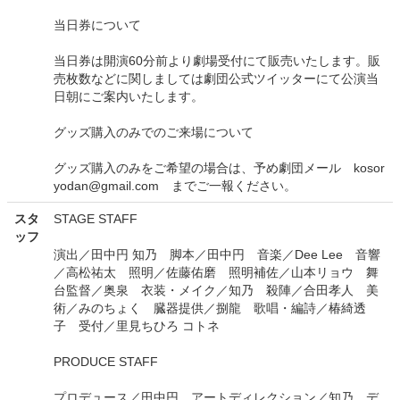
当日券について
当日券は開演60分前より劇場受付にて販売いたします。販
売枚数などに関しましては劇団公式ツイッターにて公演当
日朝にご案内いたします。
グッズ購入のみでのご来場について
グッズ購入のみをご希望の場合は、予め劇団メール kosor
yodan@gmail.com までご一報ください。
スタ
STAGE STAFF
ッフ
演出／田中円 知乃 脚本／田中円 音楽／Dee Lee 音響
／高松祐太 照明／佐藤佑磨 照明補佐／山本リョウ 舞
台監督／奥泉 衣装・メイク／知乃 殺陣／合田孝人 美
術／みのちょく 臓器提供／捌龍 歌唱・編詩／椿綺透
子 受付／里見ちひろ コトネ
PRODUCE STAFF
プロデュース／田中円 アートディレクション／知乃 デ