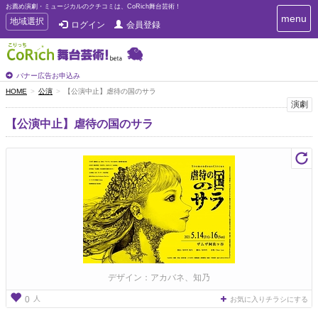
お薦め演劇・ミュージカルのクチコミは、CoRich舞台芸術！
T
menu
T
地域選択
ログイン
会員登録
o
o
g
g
g
g
l
l
バナー広告お申込み
e
e
HOME
公演
【公演中止】虐待の国のサラ
n
n
演劇
a
a
v
【公演中止】虐待の国のサラ
i
v
g
i
a
g
t
a
i
t
o
n
i
o
n
デザイン：アカバネ、知乃
人
0
お気に入りチラシにする