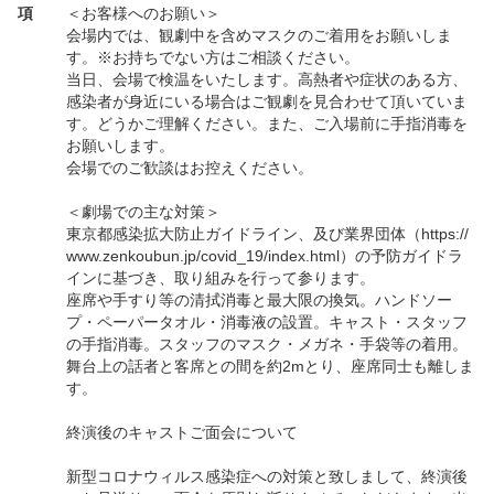
項
＜お客様へのお願い＞
会場内では、観劇中を含めマスクのご着用をお願いしま
す。※お持ちでない方はご相談ください。
当日、会場で検温をいたします。高熱者や症状のある方、
感染者が身近にいる場合はご観劇を見合わせて頂いていま
す。どうかご理解ください。また、ご入場前に手指消毒を
お願いします。
会場でのご歓談はお控えください。
＜劇場での主な対策＞
東京都感染拡大防止ガイドライン、及び業界団体（https://
www.zenkoubun.jp/covid_19/index.html）の予防ガイドラ
インに基づき、取り組みを行って参ります。
座席や手すり等の清拭消毒と最大限の換気。ハンドソー
プ・ペーパータオル・消毒液の設置。キャスト・スタッフ
の手指消毒。スタッフのマスク・メガネ・手袋等の着用。
舞台上の話者と客席との間を約2mとり、座席同士も離しま
す。
終演後のキャストご面会について
新型コロナウィルス感染症への対策と致しまして、終演後