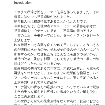
Introduction
これまで私達は闇をテーマに芝居を作ってきました。その
根源にはいつも児童虐待がありました。
猟奇殺人犯は被虐待児であることがほとんどです。
今回私たちは、心理学者アリス・ミラーの著作を参考に、
児童虐待を中心テーマに据え、「不思議の国のアリス」
「雪の女王」をモチーフにした、ダーク・ファンタジーを
上演します。
昨今毒親という言葉を良くSNSで目にします。どういうも
のが虐待にあたるのか、それがその後の子供の人生にどう
影響するのか。なぜ私たちはこんなにも生きづらいのか。
虐待の社会に及ぼす影響、そして何より虐待の、暴力の連
鎖はどうしたら止められるのか。
前身劇団の初演である六年前に、大変な反響と、何度もの
再演を乞われながら、そのあまりの絶望的な物語と、ハイ
ファンタジーの壮大なスケールゆえに、実力不足であると
上演を封印されてきた作品が
コロナ禍での皆さんの応援の力と、ヘリオガバルスで配信
を含め千人を超えるお客様のご来場という追い風を受け、
ここに再演致します。
この世界から全ての児童虐待をなくす為に、社会における