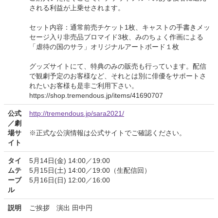
される利益が上乗せされます。
セット内容：通常前売チケット1枚、キャストの手書きメッ
セージ入り非売品ブロマイド3枚、みのちょく作画による
「虐待の国のサラ」オリジナルアートボード１枚
グッズサイトにて、特典のみの販売も行っています。配信
で観劇予定のお客様など、それとは別に俳優をサポートさ
れたいお客様も是非ご利用下さい。
https://shop.tremendous.jp/items/41690707
公式
http://tremendous.jp/sara2021/
／劇
場サ
※正式な公演情報は公式サイトでご確認ください。
イト
タイ
5月14日(金) 14:00／19:00
ムテ
5月15日(土) 14:00／19:00（生配信回）
ーブ
5月16日(日) 12:00／16:00
ル
説明
ご挨拶 演出 田中円