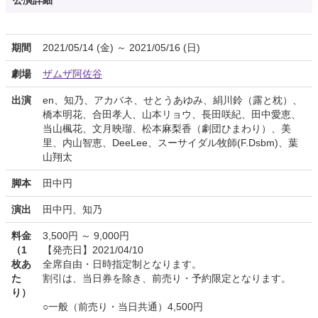
公演詳細
期間
2021/05/14 (金) ～ 2021/05/16 (日)
劇場
ザムザ阿佐谷
出演
en、知乃、アカバネ、せとうあゆみ、絹川鈴（露と枕）、
橋本明花、合田孝人、山本リョウ、長田咲紀、田中愛恵、
当山楓花、文月映瑠、松本麻梨香（劇団ひまわり）、美
里、内山智恵、DeeLee、スーサイダル牧師(F.Dsbm)、葉
山翔太
脚本
田中円
演出
田中円、知乃
料金
3,500円 ～ 9,000円
（1
【発売日】2021/04/10
枚あ
全席自由・日時指定制となります。
た
割引は、当日券を除き、前売り・予約限定となります。
り）
○一般（前売り・当日共通）4,500円