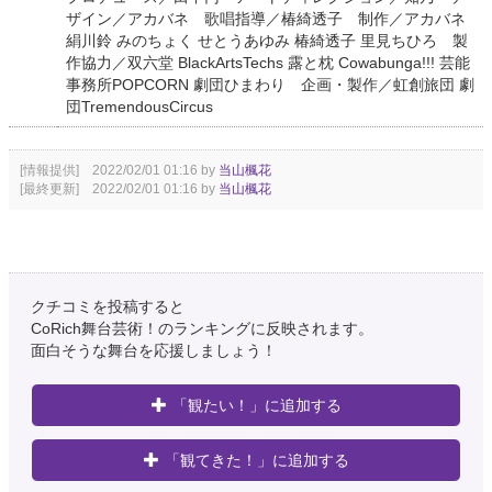
ザイン／アカバネ 歌唱指導／椿綺透子 制作／アカバネ
絹川鈴 みのちょく せとうあゆみ 椿綺透子 里見ちひろ 製
作協力／双六堂 BlackArtsTechs 露と枕 Cowabunga!!! 芸能
事務所POPCORN 劇団ひまわり 企画・製作／虹創旅団 劇
団TremendousCircus
[情報提供] 2022/02/01 01:16 by
当山楓花
[最終更新] 2022/02/01 01:16 by
当山楓花
クチコミを投稿すると
CoRich舞台芸術！のランキングに反映されます。
面白そうな舞台を応援しましょう！
「観たい！」に追加する
「観てきた！」に追加する