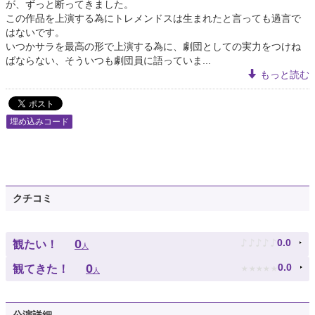
が、ずっと断ってきました。
この作品を上演する為にトレメンドスは生まれたと言っても過言で
はないです。
いつかサラを最高の形で上演する為に、劇団としての実力をつけね
ばならない、そういつも劇団員に語っていま...
もっと読む
埋め込みコード
クチコミ
♪
♪
♪
♪
♪
0
0.0
観たい！
人
★
★
★
★
★
0
0.0
観てきた！
人