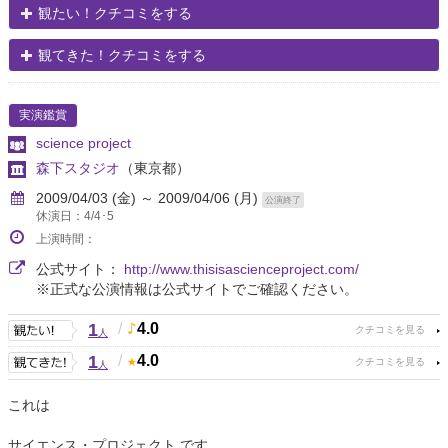
観たい！クチコミをする
観てきた！クチコミをする
実演鑑賞
science project
森下スタジオ
（東京都）
2009/04/03 (金) ～ 2009/04/06 (月)
公演終了
休演日：4/4･5
上演時間：
公式サイト：
http://www.thisisascienceproject.com/
※正式な公演情報は公式サイトでご確認ください。
1
/
4.0
人
1
/
4.0
人
これは
サイエンス・プロジェクト です。