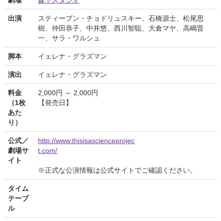
出演
スティーブン・チョドリュスキー、石橋源士、松尾思
樹、仲田恭子、中井悠、西川智聡、大倉マヤ、高嶋晋
一、サラ・ワルシュ
脚本
イェレナ・グラズマン
演出
イェレナ・グラズマン
料金
2,000円 ～ 2,000円
（1枚
【発売日】
あた
り）
公式／
http://www.thisisascienceprojec
劇場サ
t.com/
イト
※正式な公演情報は公式サイトでご確認ください。
タイム
テーブ
ル