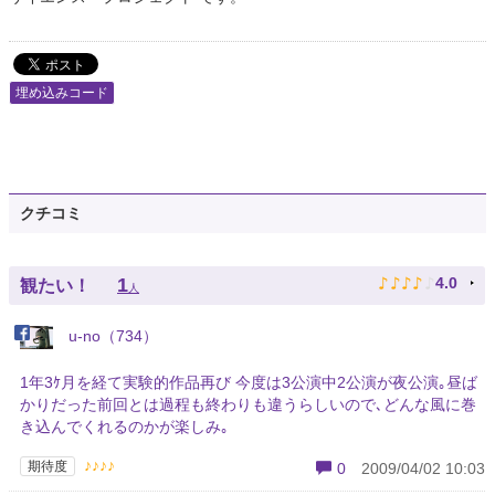
埋め込みコード
クチコミ
♪
♪
♪
♪
♪
1
4.0
観たい！
人
u-no（734）
1年3ｹ月を経て実験的作品再び 今度は3公演中2公演が夜公演｡昼ば
かりだった前回とは過程も終わりも違うらしいので､どんな風に巻
き込んでくれるのかが楽しみ｡
♪♪♪♪
期待度
0
2009/04/02 10:03