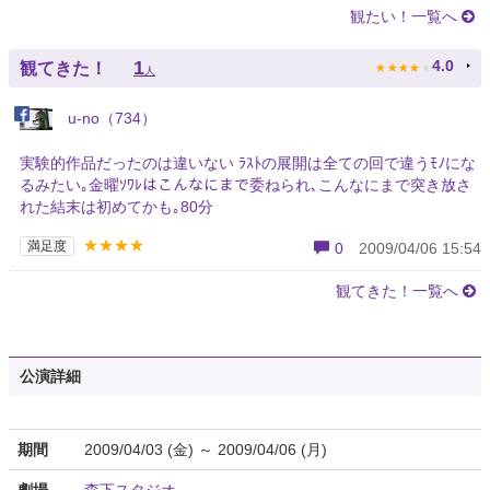
観たい！一覧へ
★
★
★
★
★
1
4.0
観てきた！
人
u-no（734）
実験的作品だったのは違いない ﾗｽﾄの展開は全ての回で違うﾓﾉにな
るみたい｡金曜ｿﾜﾚはこんなにまで委ねられ､こんなにまで突き放さ
れた結末は初めてかも｡80分
★★★★
満足度
0
2009/04/06 15:54
観てきた！一覧へ
公演詳細
期間
2009/04/03 (金) ～ 2009/04/06 (月)
劇場
森下スタジオ