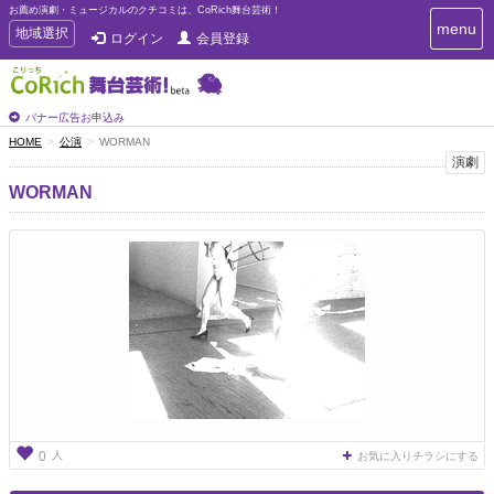
お薦め演劇・ミュージカルのクチコミは、CoRich舞台芸術！
T
menu
T
地域選択
ログイン
会員登録
o
o
g
g
g
g
l
l
バナー広告お申込み
e
e
HOME
公演
WORMAN
n
n
演劇
a
a
v
WORMAN
i
v
g
i
a
g
t
a
i
t
o
n
i
o
n
人
0
お気に入りチラシにする