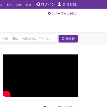
ログイン
会員登録
国
九州
沖縄
海外
バナー広告お申込み
公演検索