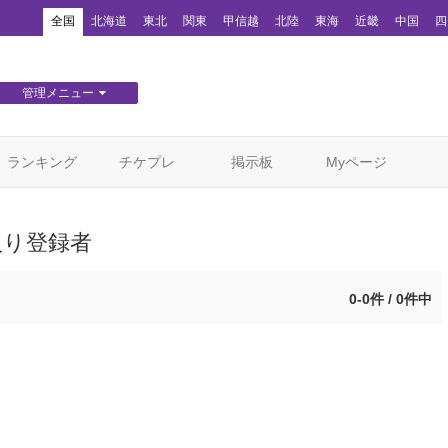
！
全国
北海道
東北
関東
甲信越
北陸
東海
近畿
中国
四
管理メニュー
団体WEBサイト管理
顧客管理
ランキング
チケプレ
掲示板
Myページ
入り登録者
0-0件 / 0件中