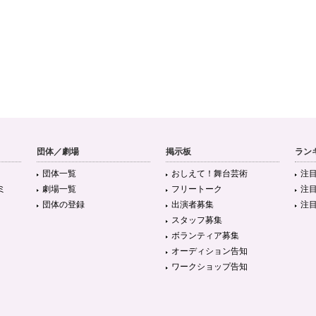
団体／劇場
掲示板
ラン
団体一覧
おしえて！舞台芸術
注
ミ
劇場一覧
フリートーク
注
団体の登録
出演者募集
注
スタッフ募集
ボランティア募集
オーディション告知
ワークショップ告知