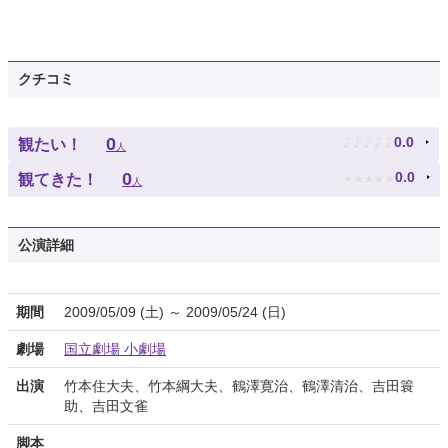
クチコミ
♪
♪
♪
♪
♪
0
0.0
観たい！
人
★
★
★
★
★
0
0.0
観てきた！
人
公演詳細
期間
2009/05/09 (土) ～ 2009/05/24 (日)
劇場
国立劇場 小劇場
出演
竹本住大夫、竹本綱大夫、鶴澤寛治、鶴澤清治、吉田簑
助、吉田文雀
脚本