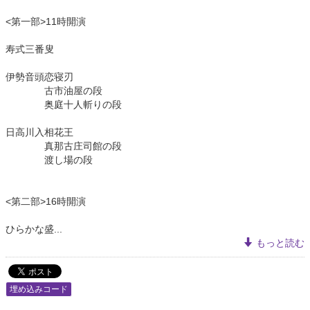
<第一部>11時開演
寿式三番叟
伊勢音頭恋寝刃
古市油屋の段
奥庭十人斬りの段
日高川入相花王
真那古庄司館の段
渡し場の段
<第二部>16時開演
ひらかな盛...
もっと読む
埋め込みコード