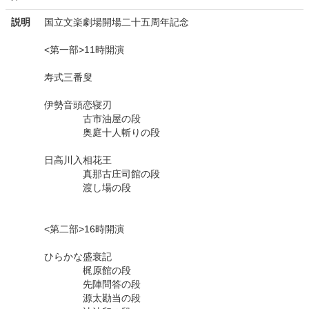
説明
国立文楽劇場開場二十五周年記念
<第一部>11時開演
寿式三番叟
伊勢音頭恋寝刃
古市油屋の段
奥庭十人斬りの段
日高川入相花王
真那古庄司館の段
渡し場の段
<第二部>16時開演
ひらかな盛衰記
梶原館の段
先陣問答の段
源太勘当の段