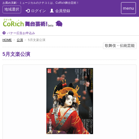
お薦め演劇・ミュージカルのクチコミは、CoRich舞台芸術！
T
menu
T
地域選択
ログイン
会員登録
o
o
g
g
g
g
l
l
バナー広告お申込み
e
e
HOME
公演
5月文楽公演
n
n
歌舞伎・伝統芸能
a
a
v
5月文楽公演
i
v
g
i
a
g
t
a
i
t
o
n
i
o
n