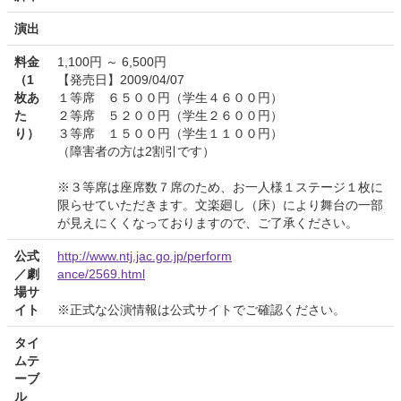
演出
料金
1,100円 ～ 6,500円
（1
【発売日】2009/04/07
枚あ
１等席 ６５００円（学生４６００円）
た
２等席 ５２００円（学生２６００円）
り）
３等席 １５００円（学生１１００円）
（障害者の方は2割引です）
※３等席は座席数７席のため、お一人様１ステージ１枚に
限らせていただきます。文楽廻し（床）により舞台の一部
が見えにくくなっておりますので、ご了承ください。
公式
http://www.ntj.jac.go.jp/perform
／劇
ance/2569.html
場サ
イト
※正式な公演情報は公式サイトでご確認ください。
タイ
ムテ
ーブ
ル