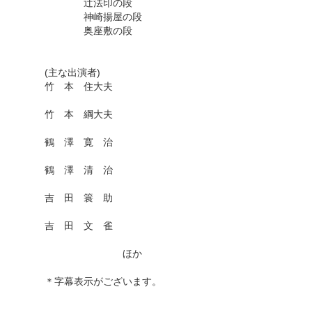
辻法印の段
神崎揚屋の段
奥座敷の段
(主な出演者)
竹 本 住大夫
竹 本 綱大夫
鶴 澤 寛 治
鶴 澤 清 治
吉 田 簑 助
吉 田 文 雀
ほか
＊字幕表示がございます。