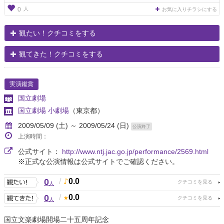
人
0
お気に入りチラシにする
観たい！クチコミをする
観てきた！クチコミをする
実演鑑賞
国立劇場
国立劇場 小劇場
（東京都）
2009/05/09 (土) ～ 2009/05/24 (日)
公演終了
上演時間：
公式サイト：
http://www.ntj.jac.go.jp/performance/2569.html
※正式な公演情報は公式サイトでご確認ください。
0
/
0.0
人
0
/
0.0
人
国立文楽劇場開場二十五周年記念