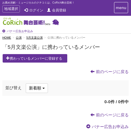
お薦め演劇・ミュージカルのクチコミは、CoRich舞台芸術！
T
menu
T
地域選択
ログイン
会員登録
o
o
g
g
g
g
l
l
バナー広告お申込み
e
e
HOME
公演
5月文楽公演
公演に携わっているメンバー
n
n
a
「5月文楽公演」に携わっているメンバー
a
v
i
v
携わっているメンバーに登録する
g
i
a
g
t
前のページに戻る
a
i
t
o
n
i
並び替え
新着順
o
n
0-0件 / 0件中
前のページに戻る
バナー広告お申込み