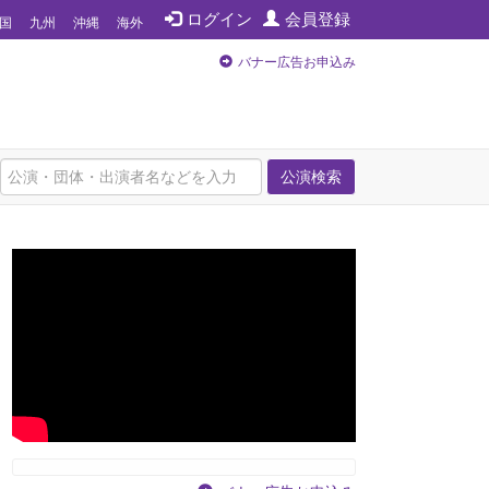
ログイン
会員登録
国
九州
沖縄
海外
バナー広告お申込み
公演検索