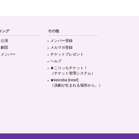
キング
その他
目公演
メンバー登録
目劇団
メルマガ登録
目メンバー
チケットプレゼント
ヘルプ
★こりっちチケット！
（チケット管理システム）
★keicoba [new!]
（演劇が生まれる場所から。）