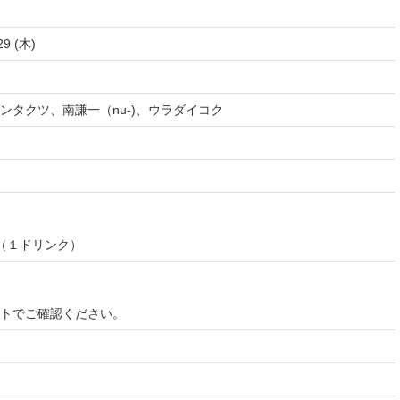
29 (木)
ンタクツ、南謙一（nu-)、ウラダイコク
0（１ドリンク）
イトでご確認ください。