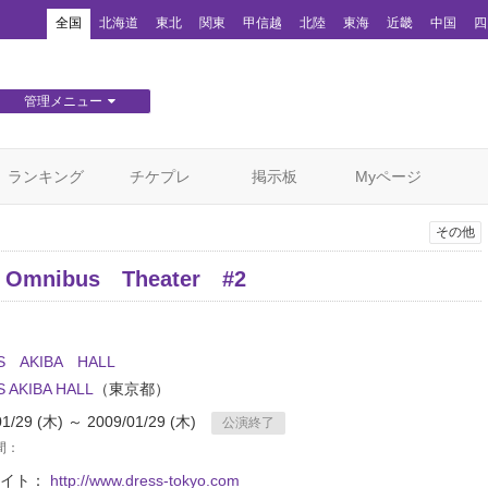
！
全国
北海道
東北
関東
甲信越
北陸
東海
近畿
中国
四
管理メニュー
団体WEBサイト管理
顧客管理
ランキング
チケプレ
掲示板
Myページ
その他
 Omnibus Theater #2
S AKIBA HALL
 AKIBA HALL
（東京都）
01/29 (木) ～ 2009/01/29 (木)
公演終了
間：
サイト：
http://www.dress-tokyo.com