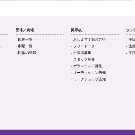
団体／劇場
掲示板
ラン
団体一覧
おしえて！舞台芸術
注
ミ
劇場一覧
フリートーク
注
団体の登録
出演者募集
注
スタッフ募集
ボランティア募集
オーディション告知
ワークショップ告知