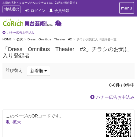
お薦め演劇・ミュージカルのクチコミは、CoRich舞台芸術！
T
menu
T
地域選択
ログイン
会員登録
o
o
g
g
g
g
l
l
バナー広告お申込み
e
e
HOME
公演
Dress Omnibus Theater #2
チラシお気に入り登録者一覧
n
n
a
「Dress Omnibus Theater #2」チラシのお気に
a
v
入り登録者
i
v
g
i
a
g
並び替え
新着順
t
a
i
t
o
0-0件 / 0件中
n
i
o
バナー広告お申込み
n
このページのQRコードです。
拡大