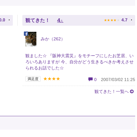
★
★
★
★
★
4
0.0
4.7
観てきた！
人
みか（262）
観ました☆ 『阪神大震災』をモチーフにしたお芝居、い
ろいろありますが 今、自分がどう生きるべきか考えさせ
られるお話でした☆
★★★★
満足度
0
2007/03/02 11:25
観てきた！一覧へ