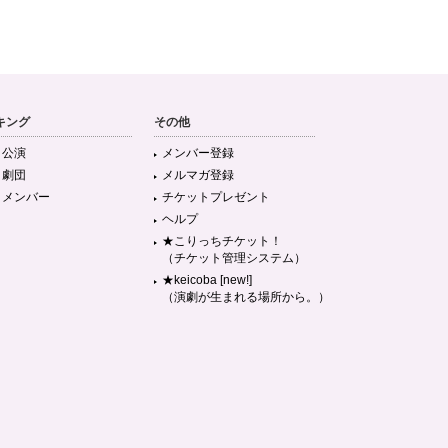
キング
その他
目公演
メンバー登録
目劇団
メルマガ登録
目メンバー
チケットプレゼント
ヘルプ
★こりっちチケット！
（チケット管理システム）
★keicoba [new!]
（演劇が生まれる場所から。）