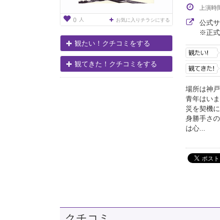
上演時
人
0
お気に入りチラシにする
公式
※正式
観たい！クチコミをする
観てきた！クチコミをする
場所は神戸
青年はいま
災を契機に
身勝手さの
は心...
クチコミ