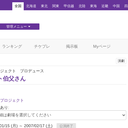
！
全国
北海道
東北
関東
甲信越
北陸
東海
近畿
中国
四
管理メニュー
団体WEBサイト管理
顧客管理
ランキング
チケプレ
掲示板
Myページ
演劇
ジェクト プロデュース
ト伯父さん
プロジェクト
あり:
01/15 (月) ～ 2007/02/17 (土)
公演終了