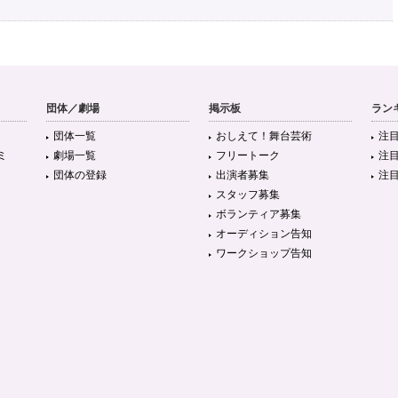
団体／劇場
掲示板
ラン
団体一覧
おしえて！舞台芸術
注
ミ
劇場一覧
フリートーク
注
団体の登録
出演者募集
注
スタッフ募集
ボランティア募集
オーディション告知
ワークショップ告知