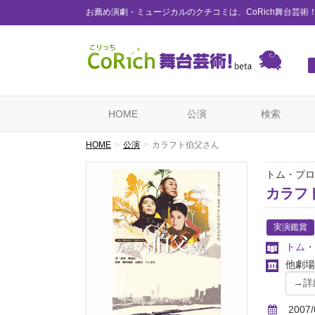
お薦め演劇・ミュージカルのクチコミは、CoRich舞台芸術
HOME
公演
検索
HOME
公演
カラフト伯父さん
トム・プロ
カラフ
実演鑑賞
トム・
他劇場
2007/