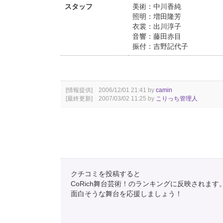
スタッフ
美術：中川香純
照明：増田隆芳
衣裳：出川淳子
音響：藤田赤目
振付：吉野記代子
[情報提供] 2006/12/01 21:41 by
camin
[最終更新] 2007/03/02 11:25 by
こりっち管理人
クチコミを投稿すると
CoRich舞台芸術！のランキングに反映されます
面白そうな舞台を応援しましょう！