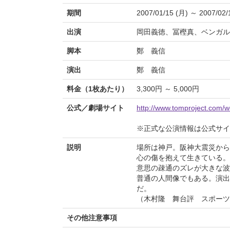
期間
2007/01/15 (月) ～ 2007/02/
出演
岡田義徳、冨樫真、ベンガル
脚本
鄭 義信
演出
鄭 義信
料金（1枚あたり）
3,300円 ～ 5,000円
公式／劇場サイト
http://www.tomproject.com/w
※正式な公演情報は公式サ
説明
場所は神戸。阪神大震災から
心の傷を抱えて生きている。
意思の疎通のズレが大きな波
普通の人間像でもある。演出
だ。
（木村隆 舞台評 スポーツニ
その他注意事項