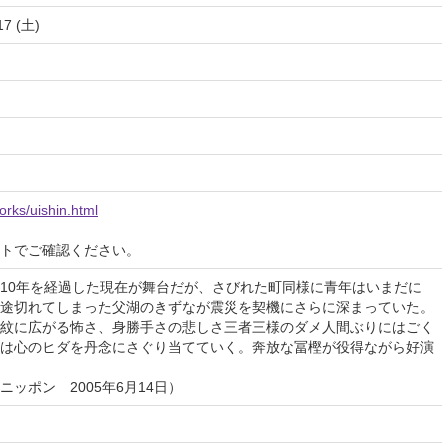
17 (土)
orks/uishin.html
イトでご確認ください。
10年を経過した現在が舞台だが、さびれた町同様に青年はいまだに
途切れてしまった父湖のきずなが震災を契機にさらに深まっていた。
紋に広がる怖さ、身勝手さの悲しさ三者三様のダメ人間ぶりにはごく
は心のヒダを丹念にさぐり当てていく。奔放な冨樫が役得ながら好演
ッポン 2005年6月14日）