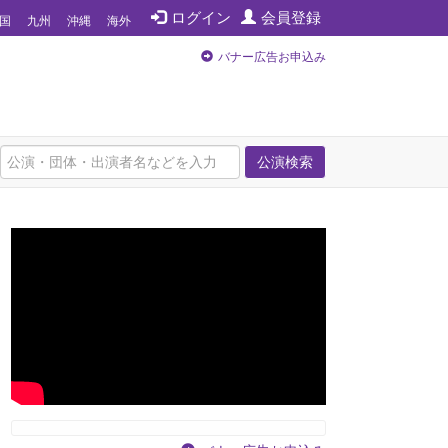
ログイン
会員登録
国
九州
沖縄
海外
バナー広告お申込み
公演検索