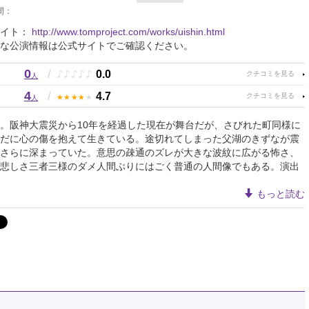
間：
サイト：
http://www.tomproject.com/works/uishin.html
な公演情報は公式サイトでご確認ください。
0
♪
♪
♪
♪
♪
/
0.0
人
4
★
★
★
★
★
/
4.7
人
。阪神大震災から10年を経過した現在が舞台だが、さびれた町同様に
だに心の傷を抱えて生きている。途切れてしまった父湖のきずなが震
さらに深まっていた。意思の疎通のズレが大きな波紋に広がる怖さ、
悲しさ三者三様のダメ人間ぶりにはごく普通の人間像でもある。演出
もっと読む