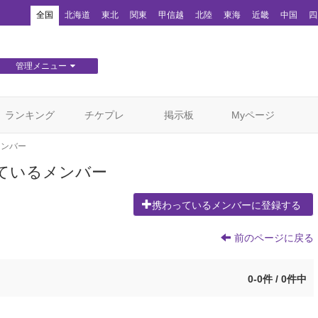
！
全国
北海道
東北
関東
甲信越
北陸
東海
近畿
中国
四
管理メニュー
団体WEBサイト管理
顧客管理
ランキング
チケプレ
掲示板
Myページ
メンバー
ているメンバー
携わっているメンバーに登録する
前のページに戻る
0-0件 / 0件中