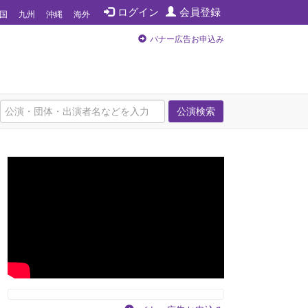
ログイン
会員登録
国
九州
沖縄
海外
バナー広告お申込み
公演検索