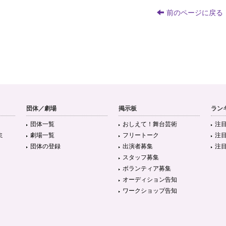
前のページに戻る
団体／劇場
掲示板
ラン
団体一覧
おしえて！舞台芸術
注
ミ
劇場一覧
フリートーク
注
団体の登録
出演者募集
注
スタッフ募集
ボランティア募集
オーディション告知
ワークショップ告知