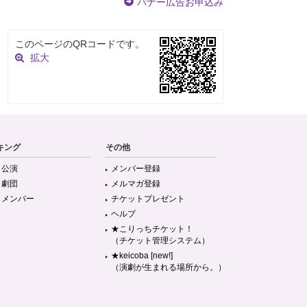
バナー広告お申込み
このページのQRコードです。
拡大
キング
その他
目公演
メンバー登録
目劇団
メルマガ登録
目メンバー
チケットプレゼント
ヘルプ
★こりっちチケット！
（チケット管理システム）
★keicoba [new!]
（演劇が生まれる場所から。）