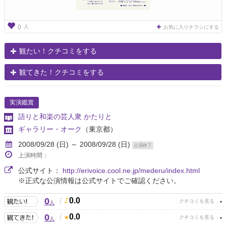
人
0
お気に入りチラシにする
観たい！クチコミをする
観てきた！クチコミをする
実演鑑賞
語りと和楽の芸人衆 かたりと
ギャラリー・オーク
（東京都）
2008/09/28 (日) ～ 2008/09/28 (日)
公演終了
上演時間：
公式サイト：
http://erivoice.cool.ne.jp/mederu/index.html
※正式な公演情報は公式サイトでご確認ください。
0
/
0.0
人
0
/
0.0
人