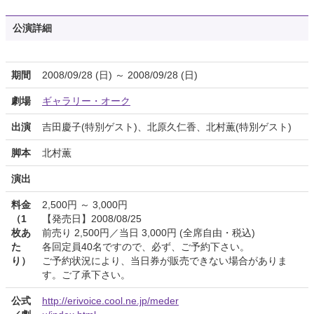
公演詳細
期間
2008/09/28 (日) ～ 2008/09/28 (日)
劇場
ギャラリー・オーク
出演
吉田慶子(特別ゲスト)、北原久仁香、北村薫(特別ゲスト)
脚本
北村薫
演出
料金
2,500円 ～ 3,000円
（1
【発売日】2008/08/25
枚あ
前売り 2,500円／当日 3,000円 (全席自由・税込)
た
各回定員40名ですので、必ず、ご予約下さい。
り）
ご予約状況により、当日券が販売できない場合がありま
す。ご了承下さい。
公式
http://erivoice.cool.ne.jp/meder