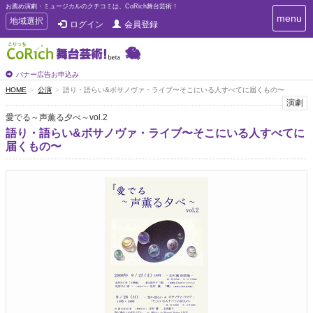
お薦め演劇・ミュージカルのクチコミは、CoRich舞台芸術！
T
menu
T
地域選択
ログイン
会員登録
o
o
g
g
g
g
l
l
バナー広告お申込み
e
e
HOME
公演
語り・語らい&ボサノヴァ・ライブ〜そこにいる人すべてに届くもの〜
n
n
演劇
a
a
v
愛でる～声薫る夕べ～vol.2
i
v
語り・語らい&ボサノヴァ・ライブ〜そこにいる人すべてに
g
i
届くもの〜
a
g
t
a
i
t
o
n
i
o
n