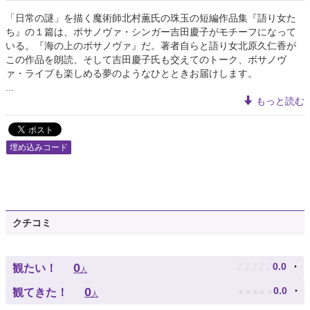
「日常の謎」を描く魔術師北村薫氏の珠玉の短編作品集『語り女た
ち』の１篇は、ボサノヴァ・シンガー吉田慶子がモチーフになって
いる。『海の上のボサノヴァ』だ。著者自らと語り女北原久仁香が
この作品を朗読、そして吉田慶子氏も交えてのトーク、ボサノヴ
ァ・ライブも楽しめる夢のようなひとときお届けします。
...
もっと読む
埋め込みコード
クチコミ
♪
♪
♪
♪
♪
0
0.0
観たい！
人
★
★
★
★
★
0
0.0
観てきた！
人