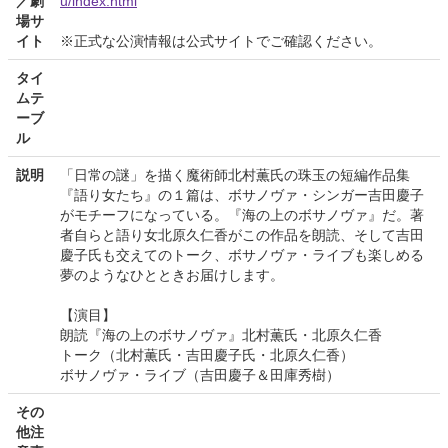
／劇
u/index.html
場サ
イト
※正式な公演情報は公式サイトでご確認ください。
タイ
ムテ
ーブ
ル
説明
「日常の謎」を描く魔術師北村薫氏の珠玉の短編作品集
『語り女たち』の１篇は、ボサノヴァ・シンガー吉田慶子
がモチーフになっている。『海の上のボサノヴァ』だ。著
者自らと語り女北原久仁香がこの作品を朗読、そして吉田
慶子氏も交えてのトーク、ボサノヴァ・ライブも楽しめる
夢のようなひとときお届けします。
【演目】
朗読『海の上のボサノヴァ』北村薫氏・北原久仁香
トーク（北村薫氏・吉田慶子氏・北原久仁香）
ボサノヴァ・ライブ（吉田慶子＆田庫秀樹）
その
他注