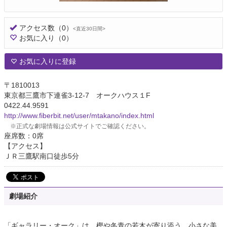
アクセス数
（0）
<直近30日間>
お気に入り
（0）
お気に入りに登録
〒1810013
東京都三鷹市下連雀3-12-7 オークハウス１F
0422.44.9591
http://www.fiberbit.net/user/mtakano/index.html
※正式な劇場情報は公式サイトでご確認ください。
座席数：0席
【アクセス】
ＪＲ三鷹駅南口徒歩5分
劇場紹介
「ギャラリー・オーク」は、樫や冬青の若木が寄り添う、小さな美