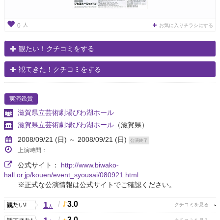
人
0
お気に入りチラシにする
観たい！クチコミをする
観てきた！クチコミをする
実演鑑賞
滋賀県立芸術劇場びわ湖ホール
滋賀県立芸術劇場びわ湖ホール
（滋賀県）
2008/09/21 (日) ～ 2008/09/21 (日)
公演終了
上演時間：
公式サイト：
http://www.biwako-
hall.or.jp/kouen/event_syousai/080921.html
※正式な公演情報は公式サイトでご確認ください。
1
/
3.0
人
/
3.0