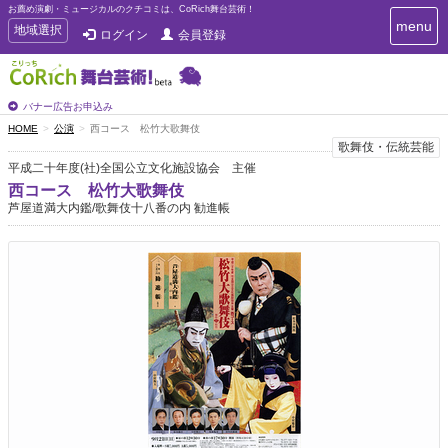
お薦め演劇・ミュージカルのクチコミは、CoRich舞台芸術！
T
menu
T
地域選択
ログイン
会員登録
o
o
g
g
g
g
l
l
バナー広告お申込み
e
e
HOME
公演
西コース 松竹大歌舞伎
n
n
歌舞伎・伝統芸能
a
a
v
平成二十年度(社)全国公立文化施設協会 主催
i
v
西コース 松竹大歌舞伎
g
i
芦屋道満大内鑑/歌舞伎十八番の内 勧進帳
a
g
t
a
i
t
o
n
i
o
n