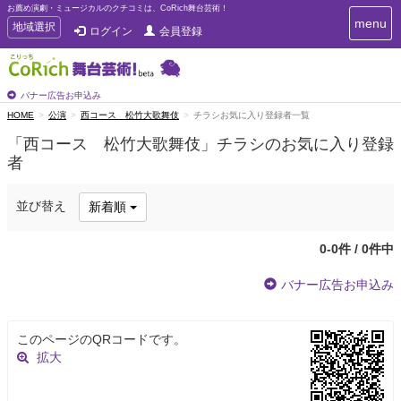
お薦め演劇・ミュージカルのクチコミは、CoRich舞台芸術！
T
menu
T
地域選択
ログイン
会員登録
o
o
g
g
g
g
l
l
バナー広告お申込み
e
e
HOME
公演
西コース 松竹大歌舞伎
チラシお気に入り登録者一覧
n
n
a
「西コース 松竹大歌舞伎」チラシのお気に入り登録
a
v
者
i
v
g
i
a
g
並び替え
新着順
t
a
i
t
o
0-0件 / 0件中
n
i
o
バナー広告お申込み
n
このページのQRコードです。
拡大