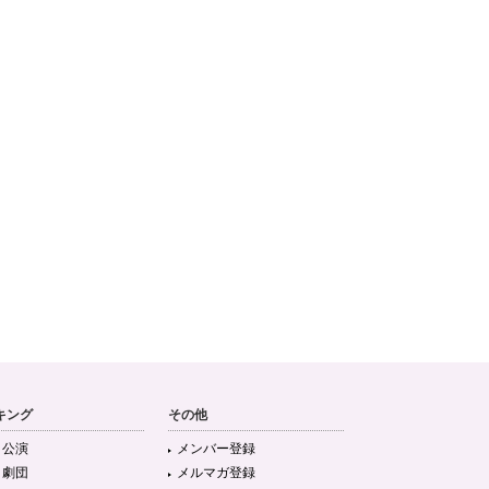
キング
その他
目公演
メンバー登録
目劇団
メルマガ登録