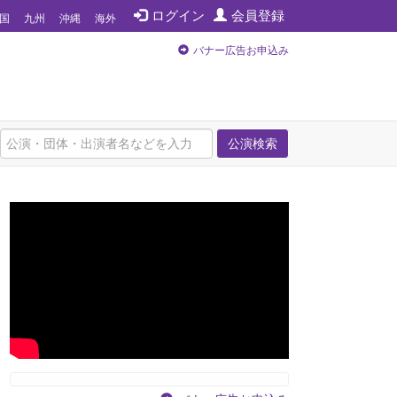
ログイン
会員登録
国
九州
沖縄
海外
バナー広告お申込み
公演検索