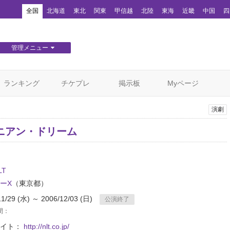
！
全国
北海道
東北
関東
甲信越
北陸
東海
近畿
中国
四
管理メニュー
団体WEBサイト管理
顧客管理
ランキング
チケプレ
掲示板
Myページ
演劇
ニアン・ドリーム
LT
ーX
（東京都）
11/29 (水) ～ 2006/12/03 (日)
公演終了
間：
サイト：
http://nlt.co.jp/