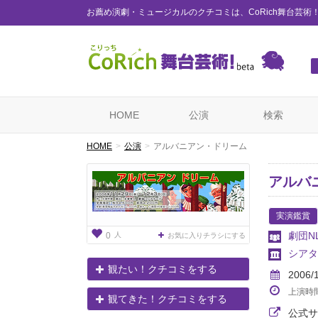
お薦め演劇・ミュージカルのクチコミは、CoRich舞台芸術
HOME
公演
検索
HOME
公演
アルバニアン・ドリーム
アルバ
実演鑑賞
劇団N
人
0
お気に入りチラシにする
シアタ
観たい！クチコミをする
2006/
上演時
観てきた！クチコミをする
公式