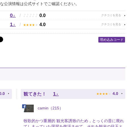
な公演情報は公式サイトでご確認ください。
0
♪
♪
♪
♪
♪
/
0.0
人
1
★
★
★
★
★
/
4.0
人
埋め込みコード
★
★
★
★
★
1
0.0
4.0
観てきた！
人
camin（215）
牧歌的かつ重層的 観光客誘致のため，とっくの昔に廃れ
てしまっていた因習を復活させて，それを観光の目玉と