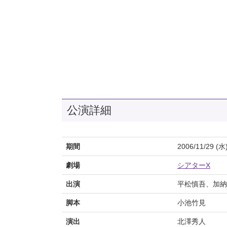
公演詳細
期間
2006/11/29 (水
劇場
シアターX
出演
平松慎吾、加納
脚本
小池竹見
演出
北澤秀人