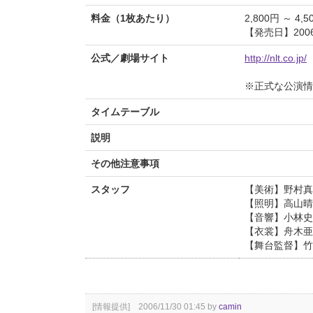
料金（1枚あたり）
2,800円 ～ 4,5
【発売日】2006/
公式／劇場サイト
http://nlt.co.jp/
※正式な公演情
タイムテーブル
説明
その他注意事項
スタッフ
【美術】野村真
【照明】高山晴
【音響】小林史
【衣裳】舟木亜
【舞台監督】竹
[情報提供] 2006/11/30 01:45 by
camin