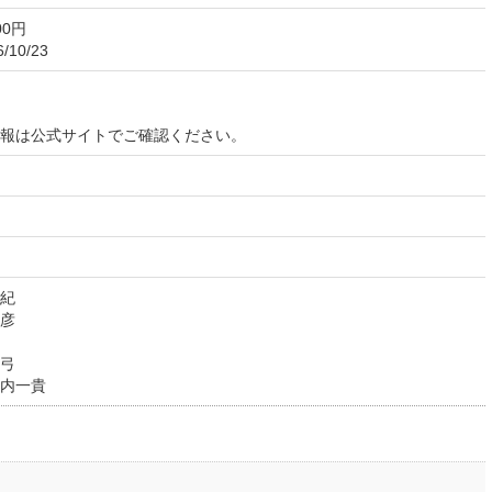
00円
10/23
報は公式サイトでご確認ください。
紀
彦
弓
内一貴