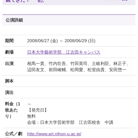
人
公演詳細
期間
2008/06/27 (金) ～ 2008/06/29 (日)
劇場
日本大学藝術学部 江古田キャンパス
出演
相馬一貴、竹内壮吾、竹田英司、土岐利臣、林正子、
辺田友文、前田峻輔、松岡愛、松室由貴、安田惣一
脚本
演出
料金（1
～
枚あた
【発売日】
り）
無料
会場：日本大学芸術学部 江古田校舎 中講
公式／劇
http://www.art.nihon-u.ac.jp/