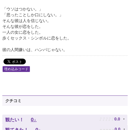
「ウソはつかない。」
「思ったことしか口にしない。」
そんな彼は人を信じない。
そんな彼が恋をした。
一人の女に恋をした。
歩くセックス・シンボルに恋をした。
彼の人間嫌いは、ハンパじゃない。
埋め込みコード
クチコミ
♪
♪
♪
♪
♪
0
0.0
観たい！
人
★
★
★
★
★
0
0.0
観てきた！