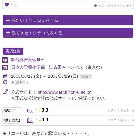
人
0
お気に入りチラシにする
観たい！クチコミをする
観てきた！クチコミをする
実演鑑賞
舞台総合実習ⅢA
日本大学藝術学部 江古田キャンパス
（東京都）
2008/06/27 (金) ～ 2008/06/29 (日)
公演終了
上演時間：
公式サイト：
http://www.art.nihon-u.ac.jp/
※正式な公演情報は公式サイトでご確認ください。
0
/
0.0
人
0
/
0.0
人
モリエールは、あなたの隣にいる・・・・・。