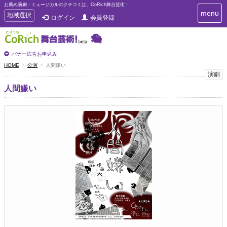
お薦め演劇・ミュージカルのクチコミは、CoRich舞台芸術！
T
menu
T
地域選択
ログイン
会員登録
o
o
g
g
g
g
l
l
バナー広告お申込み
e
e
HOME
公演
人間嫌い
n
n
演劇
a
a
v
人間嫌い
i
v
g
i
a
g
t
a
i
t
o
n
i
o
n