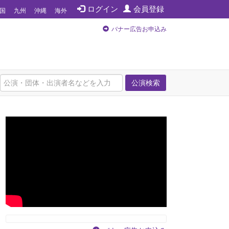
ログイン
会員登録
国
九州
沖縄
海外
バナー広告お申込み
公演検索