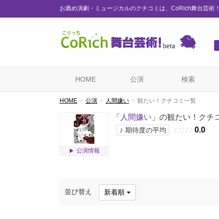
お薦め演劇・ミュージカルのクチコミは、CoRich舞台芸術
HOME
公演
検索
HOME
公演
人間嫌い
観たい！クチコミ一覧
「
人間嫌い
」の観たい！クチ
♪
0.0
期待度の平均
♪
♪
♪
♪
♪
公演情報
並び替え
新着順