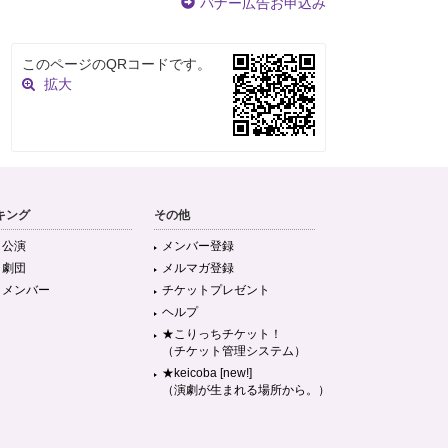
バナー広告お申込み
このページのQRコードです。
拡大
キング
その他
目公演
メンバー登録
目劇団
メルマガ登録
目メンバー
チケットプレゼント
ヘルプ
★こりっちチケット！
（チケット管理システム）
★keicoba [new!]
（演劇が生まれる場所から。）