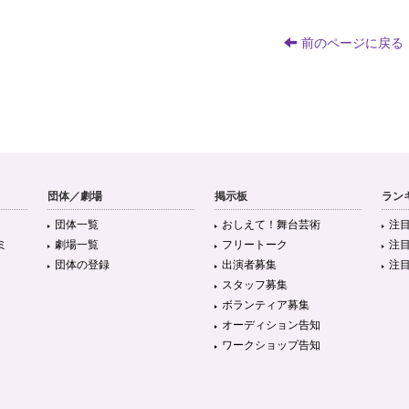
前のページに戻る
団体／劇場
掲示板
ラン
団体一覧
おしえて！舞台芸術
注
ミ
劇場一覧
フリートーク
注
団体の登録
出演者募集
注
スタッフ募集
ボランティア募集
オーディション告知
ワークショップ告知