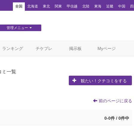
！
全国
北海道
東北
関東
甲信越
北陸
東海
近畿
中国
四
管理メニュー
団体WEBサイト管理
顧客管理
ランキング
チケプレ
掲示板
Myページ
コミ一覧
観たい！クチコミをする
前のページに戻る
0-0件 / 0件中