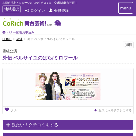
お薦め演劇・ミュージカルのクチコミは、CoRich舞台芸術！
T
menu
T
地域選択
ログイン
会員登録
o
o
g
g
g
g
l
l
バナー広告お申込み
e
e
HOME
公演
外伝 ベルサイユのばら/ミロワール
n
n
演劇
a
a
v
雪組公演
i
v
外伝 ベルサイユのばら/ミロワール
g
i
a
g
t
a
i
t
o
n
i
o
n
人
0
お気に入りチラシにする
観たい！クチコミをする