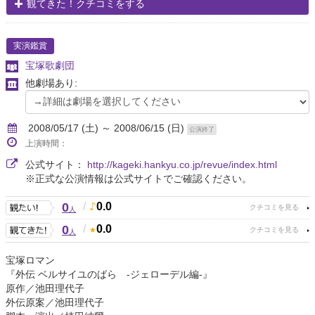
観てきた！クチコミをする
実演鑑賞
宝塚歌劇団
他劇場あり:
2008/05/17 (土) ～ 2008/06/15 (日)
公演終了
上演時間：
公式サイト：
http://kageki.hankyu.co.jp/revue/index.html
※正式な公演情報は公式サイトでご確認ください。
0
/
0.0
人
0
/
0.0
人
宝塚ロマン
『外伝 ベルサイユのばら -ジェローデル編-』
原作／池田理代子
外伝原案／池田理代子