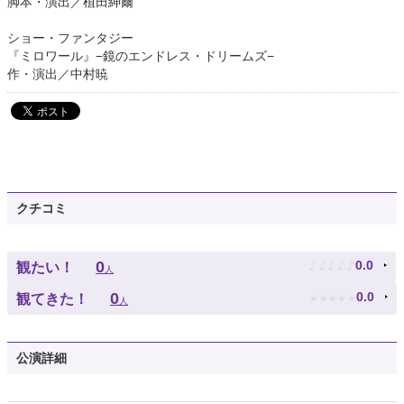
脚本・演出／植田紳爾
ショー・ファンタジー
『ミロワール』−鏡のエンドレス・ドリームズ−
作・演出／中村暁
クチコミ
♪
♪
♪
♪
♪
0
0.0
観たい！
人
★
★
★
★
★
0
0.0
観てきた！
人
公演詳細