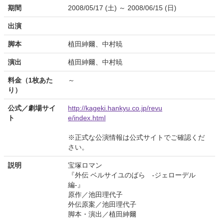
期間
2008/05/17 (土) ～ 2008/06/15 (日)
出演
脚本
植田紳爾、中村暁
演出
植田紳爾、中村暁
料金（1枚あた
～
り）
公式／劇場サイ
http://kageki.hankyu.co.jp/revu
ト
e/index.html
※正式な公演情報は公式サイトでご確認くだ
さい。
説明
宝塚ロマン
『外伝 ベルサイユのばら -ジェローデル
編-』
原作／池田理代子
外伝原案／池田理代子
脚本・演出／植田紳爾