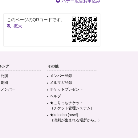
バナー広告お申込み
このページのQRコードです。
拡大
キング
その他
目公演
メンバー登録
目劇団
メルマガ登録
目メンバー
チケットプレゼント
ヘルプ
★こりっちチケット！
（チケット管理システム）
★keicoba [new!]
（演劇が生まれる場所から。）