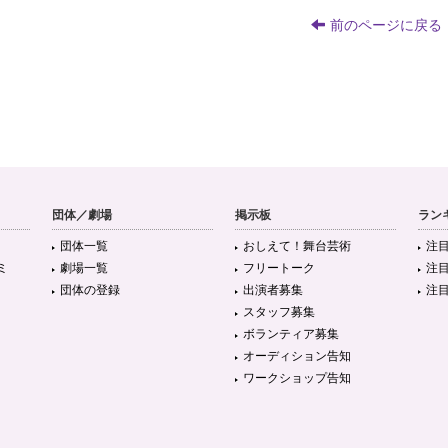
前のページに戻る
団体／劇場
掲示板
ラン
団体一覧
おしえて！舞台芸術
注
ミ
劇場一覧
フリートーク
注
団体の登録
出演者募集
注
スタッフ募集
ボランティア募集
オーディション告知
ワークショップ告知