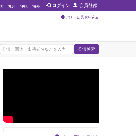
ログイン
会員登録
国
九州
沖縄
海外
バナー広告お申込み
公演検索