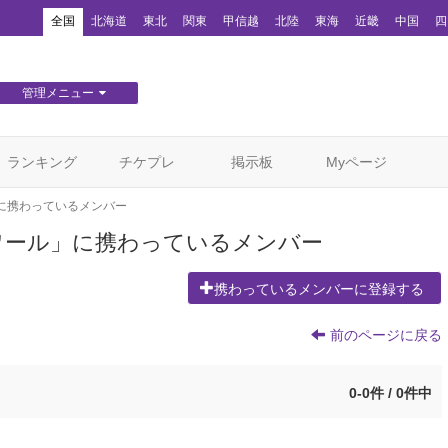
！
全国
北海道
東北
関東
甲信越
北陸
東海
近畿
中国
四
管理メニュー
団体WEBサイト管理
顧客管理
ランキング
チケプレ
掲示板
Myページ
に携わっているメンバー
ワール」に携わっているメンバー
携わっているメンバーに登録する
前のページに戻る
0-0件 / 0件中