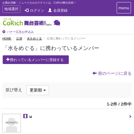
お薦め演劇・ミュージカルのクチコミは、CoRich舞台芸術！
T
menu
T
地域選択
ログイン
会員登録
o
o
g
g
g
g
l
l
バナー広告お申込み
e
e
HOME
公演
水をめぐる
公演に携わっているメンバー
n
n
a
「水をめぐる」に携わっているメンバー
a
v
i
v
携わっているメンバーに登録する
g
i
a
g
t
前のページに戻る
a
i
t
o
n
i
並び替え
更新順
o
n
1-2件 / 2件中
u