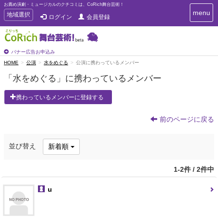
お薦め演劇・ミュージカルのクチコミは、CoRich舞台芸術！
T
menu
T
地域選択
ログイン
会員登録
o
o
g
g
g
g
l
l
バナー広告お申込み
e
e
HOME
公演
水をめぐる
公演に携わっているメンバー
n
n
a
「水をめぐる」に携わっているメンバー
a
v
i
v
携わっているメンバーに登録する
g
i
a
g
t
前のページに戻る
a
i
t
o
n
i
並び替え
新着順
o
n
1-2件 / 2件中
u