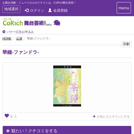
お薦め演劇・ミュージカルのクチコミは、CoRich舞台芸術！
T
menu
T
地域選択
ログイン
会員登録
o
o
g
g
g
g
l
l
バナー広告お申込み
e
e
HOME
公演
華鐘-ファンドラ-
n
n
演劇
a
a
v
華鐘-ファンドラ-
i
v
g
i
a
g
t
a
i
t
o
n
i
o
n
人
0
お気に入りチラシにする
観たい！クチコミをする