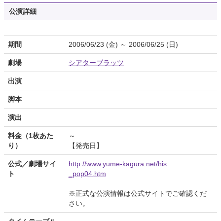
公演詳細
期間
2006/06/23 (金) ～ 2006/06/25 (日)
劇場
シアターブラッツ
出演
脚本
演出
料金（1枚あた
～
り）
【発売日】
公式／劇場サイ
http://www.yume-kagura.net/his
ト
_pop04.htm
※正式な公演情報は公式サイトでご確認くだ
さい。