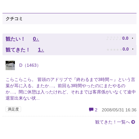
クチコミ
♪
♪
♪
♪
♪
0
0.0
観たい！
人
★
★
★
★
★
1
0.0
観てきた！
人
D（1463）
こらこらこら。 冒頭のアドリブで『終わるまで3時間～』という言
葉が耳に入る。またか…。前回も3時間やったのにまたやるの
か…。間に休憩は入ったけれど、それまでは客席係がいなくて途中
退室出来ない状...
満足度
2
2008/05/31 16:36
観てきた！一覧へ