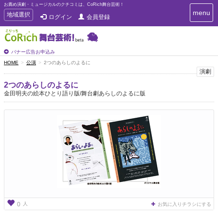
お薦め演劇・ミュージカルのクチコミは、CoRich舞台芸術！
T
menu
T
地域選択
ログイン
会員登録
o
o
g
g
g
g
l
l
バナー広告お申込み
e
e
HOME
公演
2つのあらしのよるに
n
n
演劇
a
a
v
2つのあらしのよるに
i
v
金田明夫の絵本ひとり語り版/舞台劇あらしのよるに版
g
i
a
g
t
a
i
t
o
n
i
o
n
人
0
お気に入りチラシにする