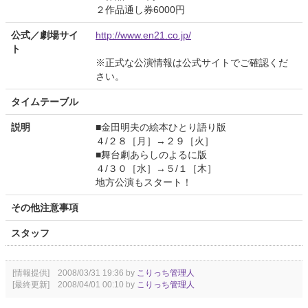
２作品通し券6000円
公式／劇場サイ
http://www.en21.co.jp/
ト
※正式な公演情報は公式サイトでご確認くだ
さい。
タイムテーブル
説明
■金田明夫の絵本ひとり語り版
４/２８［月］→２９［火］
■舞台劇あらしのよるに版
４/３０［水］→５/１［木］
地方公演もスタート！
その他注意事項
スタッフ
[情報提供] 2008/03/31 19:36 by
こりっち管理人
[最終更新] 2008/04/01 00:10 by
こりっち管理人