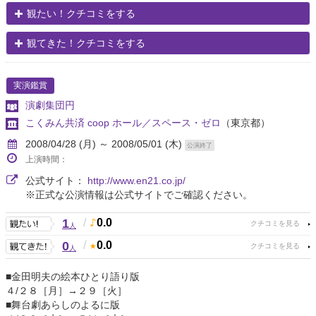
観たい！クチコミをする
観てきた！クチコミをする
実演鑑賞
演劇集団円
こくみん共済 coop ホール／スペース・ゼロ
（東京都）
2008/04/28 (月) ～ 2008/05/01 (木)
公演終了
上演時間：
公式サイト：
http://www.en21.co.jp/
※正式な公演情報は公式サイトでご確認ください。
1
/
0.0
人
0
/
0.0
人
■金田明夫の絵本ひとり語り版
４/２８［月］→２９［火］
■舞台劇あらしのよるに版