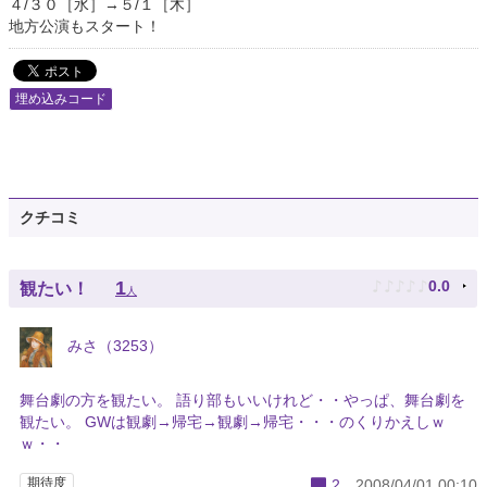
４/３０［水］→５/１［木］
地方公演もスタート！
埋め込みコード
クチコミ
♪
♪
♪
♪
♪
1
0.0
観たい！
人
みさ（3253）
舞台劇の方を観たい。 語り部もいいけれど・・やっぱ、舞台劇を
観たい。 GWは観劇→帰宅→観劇→帰宅・・・のくりかえしｗ
ｗ・・
期待度
2
2008/04/01 00:10