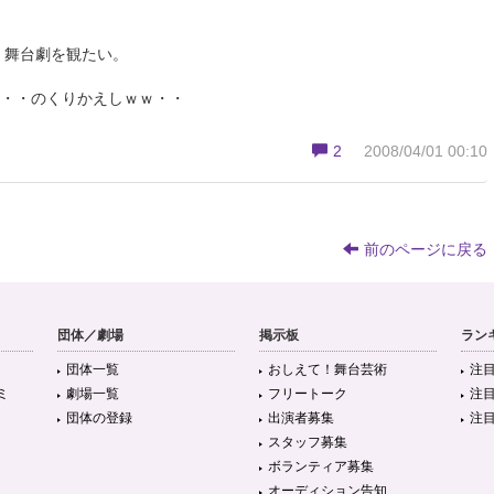
、舞台劇を観たい。
・・・のくりかえしｗｗ・・
2
2008/04/01 00:10
前のページに戻る
団体／劇場
掲示板
ラン
団体一覧
おしえて！舞台芸術
注
ミ
劇場一覧
フリートーク
注
団体の登録
出演者募集
注
スタッフ募集
ボランティア募集
オーディション告知