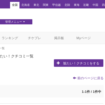
！
全国
北海道
東北
関東
甲信越
北陸
東海
近畿
中国
四
管理メニュー
団体WEBサイト管理
顧客管理
ランキング
チケプレ
掲示板
Myページ
一覧
たい！クチコミ一覧
観たい！クチコミをする
前のページに戻る
1-1件 / 1件中