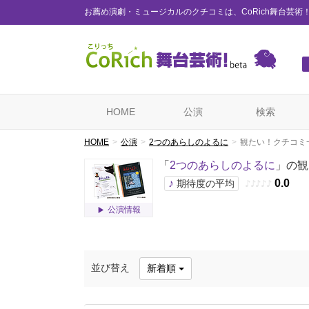
お薦め演劇・ミュージカルのクチコミは、CoRich舞台芸術
HOME
公演
検索
HOME
公演
2つのあらしのよるに
観たい！クチコミ
「
2つのあらしのよるに
」の観
♪
0.0
期待度の平均
♪
♪
♪
♪
♪
公演情報
並び替え
新着順