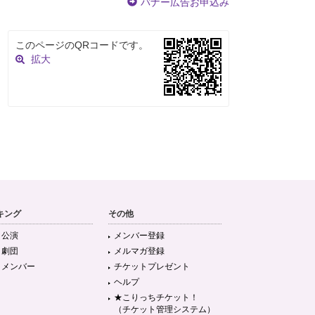
バナー広告お申込み
このページのQRコードです。
拡大
キング
その他
目公演
メンバー登録
目劇団
メルマガ登録
目メンバー
チケットプレゼント
ヘルプ
★こりっちチケット！
（チケット管理システム）