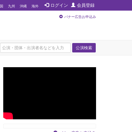
ログイン
会員登録
国
九州
沖縄
海外
バナー広告お申込み
公演検索