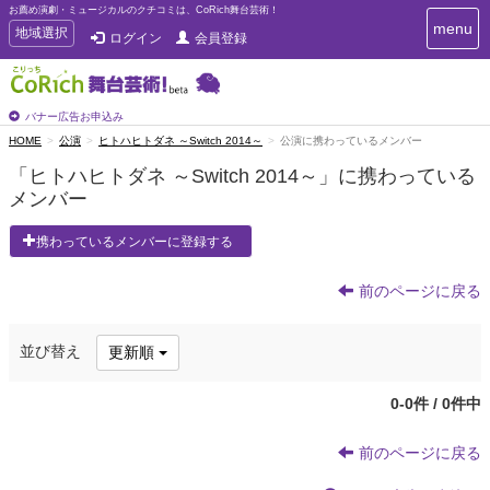
お薦め演劇・ミュージカルのクチコミは、CoRich舞台芸術！
T
menu
T
地域選択
ログイン
会員登録
o
o
g
g
g
g
l
l
バナー広告お申込み
e
e
HOME
公演
ヒトハヒトダネ ～Switch 2014～
公演に携わっているメンバー
n
n
a
「ヒトハヒトダネ ～Switch 2014～」に携わっている
a
v
メンバー
i
v
g
i
a
携わっているメンバーに登録する
g
t
a
i
t
前のページに戻る
o
n
i
o
並び替え
更新順
n
0-0件 / 0件中
前のページに戻る