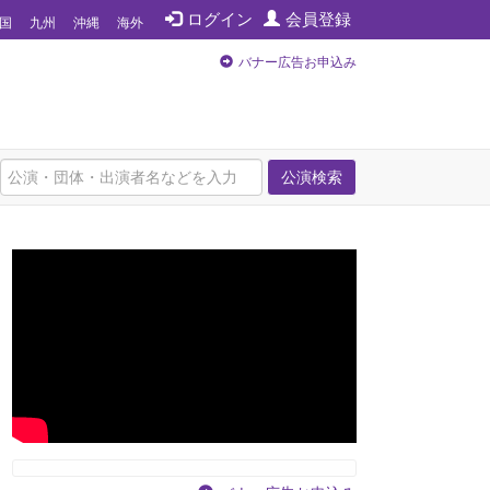
ログイン
会員登録
国
九州
沖縄
海外
バナー広告お申込み
公演検索