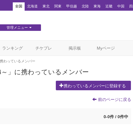
！
全国
北海道
東北
関東
甲信越
北陸
東海
近畿
中国
四
管理メニュー
団体WEBサイト管理
顧客管理
ランキング
チケプレ
掲示板
Myページ
携わっているメンバー
2014～」に携わっているメンバー
携わっているメンバーに登録する
前のページに戻る
0-0件 / 0件中