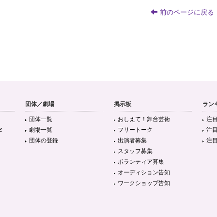
前のページに戻る
団体／劇場
掲示板
ラン
団体一覧
おしえて！舞台芸術
注
ミ
劇場一覧
フリートーク
注
団体の登録
出演者募集
注
スタッフ募集
ボランティア募集
オーディション告知
ワークショップ告知