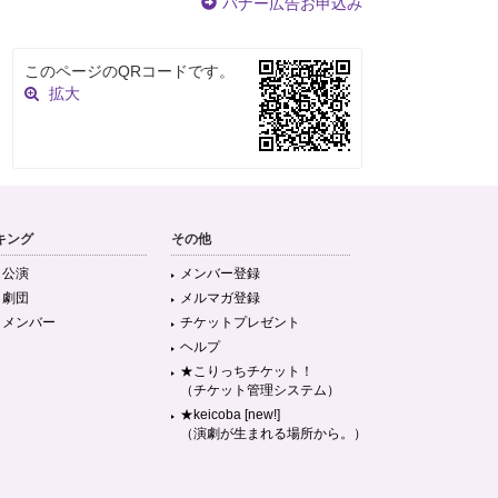
バナー広告お申込み
このページのQRコードです。
拡大
キング
その他
目公演
メンバー登録
目劇団
メルマガ登録
目メンバー
チケットプレゼント
ヘルプ
★こりっちチケット！
（チケット管理システム）
★keicoba [new!]
（演劇が生まれる場所から。）