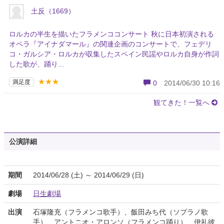
土反（1669）
ロルカの半生を描いたフラメンココンサート 秋に日本初演される
オペラ『アイナダマール』の関連企画のコンサートで、フェデリ
コ・ガルシア・ロルカが収集したスペイン民謡やロルカ自身が作詞
した歌が、踊り...
★★★
満足度
0
2014/06/30 10:16
観てきた！一覧へ
公演詳細
期間
2014/06/28 (土) ～ 2014/06/29 (日)
劇場
日生劇場
出演
石塚隆充（フラメンコ歌手）、飯田みち代（ソプラノ歌
手）、アントニオ・アロンソ（フラメンコ踊り）、伊礼彼