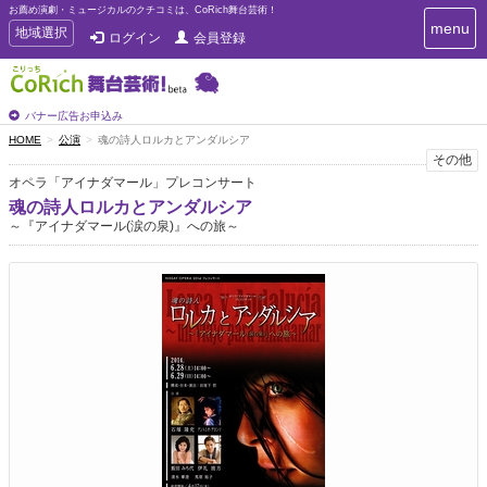
お薦め演劇・ミュージカルのクチコミは、CoRich舞台芸術！
T
menu
T
地域選択
ログイン
会員登録
o
o
g
g
g
g
l
l
バナー広告お申込み
e
e
HOME
公演
魂の詩人ロルカとアンダルシア
n
n
その他
a
a
v
オペラ「アイナダマール」プレコンサート
i
v
魂の詩人ロルカとアンダルシア
g
i
～『アイナダマール(涙の泉)』への旅～
a
g
t
a
i
t
o
n
i
o
n