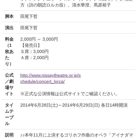
方（詩の朗読ロルカ役）、清水華澄、馬原裕子
脚本
田尾下哲
演出
田尾下哲
料金
2,000円 ～ 3,000円
（1
【発売日】
枚あ
Ｓ席：3,000円
た
Ａ席：2,000円
り）
公式
http://www.nissaytheatre.or.jp/s
／劇
chedule/concert_lorca/
場サ
イト
※正式な公演情報は公式サイトでご確認ください。
タイ
2014年6月28日(土)～2014年6月29日(日) 各日14時開演
ムテ
ーブ
ル
説明
♪♪本年11月に上演するゴリホフ作曲のオペラ「アイナダマ