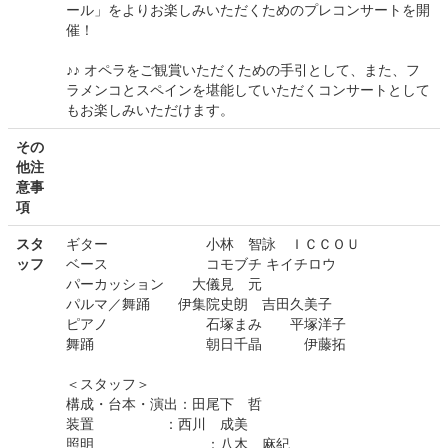
ール」をよりお楽しみいただくためのプレコンサートを開
催！
♪♪ オペラをご観賞いただくための手引として、また、フ
ラメンコとスペインを堪能していただくコンサートとして
もお楽しみいただけます。
その
他注
意事
項
スタ
ギター 小林 智詠 ＩＣＣＯＵ
ッフ
ベース コモブチ キイチロウ
パーカッション 大儀見 元
パルマ／舞踊 伊集院史朗 吉田久美子
ピアノ 石塚まみ 平塚洋子
舞踊 朝日千晶 伊藤拓
＜スタッフ＞
構成・台本・演出：田尾下 哲
装置 ：西川 成美
照明 ：八木 麻紀