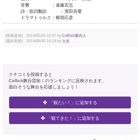
音響 ：遠藤宏志
詩・歌詞翻訳 ：濱田吾愛
ドラマトゥルク：横堀応彦
[情報提供] 2014/05/25 15:07 by
CoRich案内人
[最終更新] 2014/06/30 10:19 by
土反
クチコミを投稿すると
CoRich舞台芸術！のランキングに反映されます。
面白そうな舞台を応援しましょう！
「観たい！」に追加する
「観てきた！」に追加する