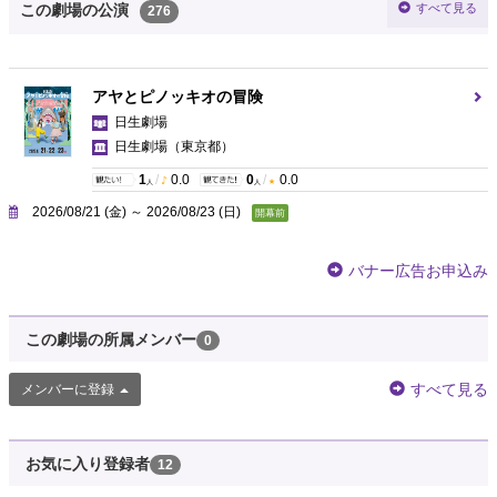
すべて見る
この劇場の公演
276
アヤとピノッキオの冒険
日生劇場
日生劇場
（東京都）
1
/
0.0
0
/
0.0
人
人
2026/08/21 (金) ～ 2026/08/23 (日)
開幕前
バナー広告お申込み
この劇場の所属メンバー
0
すべて見る
メンバーに登録
お気に入り登録者
12