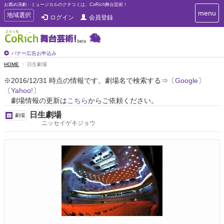
お薦め演劇・ミュージカルのクチコミは、CoRich舞台芸術！
T
menu
T
地域選択
ログイン
会員登録
o
o
g
g
g
g
l
l
バナー広告お申込み
e
e
HOME
日生劇場
n
n
a
※2016/12/31 時点の情報です。劇場名で検索する⇒〔
Google
〕
a
v
〔
Yahoo!
〕
i
v
g
劇場情報の更新は
こちら
からご依頼ください。
i
a
g
日生劇場
劇場
t
a
ニッセイゲキジョウ
i
t
o
n
i
o
n