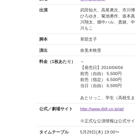
出演
武田知大、高尾勇次、市川博
ひろゆき、菊池勇作、坂本真
川翔太、畑中ハル、貴娘、中
川もこ
脚本
草部文子
演出
奈美木映里
料金（1枚あたり）
～
【発売日】2014/04/04
前売（自由） 5,500円
前売（指定） 6,500円
当日（自由） 6,500円
あとりっこ、学生（高校生まで
公式／劇場サイト
http://www.djdj.co.jp/at/
※正式な公演情報は公式サ
タイムテーブル
5月29日(木) 19:00〜