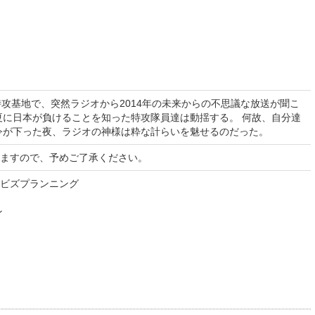
特攻基地で、突然ラジオから2014年の未来からの不思議な放送が聞こ
年夏に日本が負けることを知った特攻隊員達は動揺する。 何故、自分達
令が下った夜、ラジオの神様は粋な計らいを魅せるのだった。
ますので、予めご了承ください。
ビズプランニング
ン