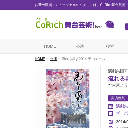
お薦め演劇・ミュージカルのクチコミは、CoRich舞台芸術
HOME
公演
検索
HOME
公演
流れる雲よ2014-天山チーム-
演劇集団ア
流れる雲
〜未来より
実演鑑賞
演劇集
ザ・ポ
2014/