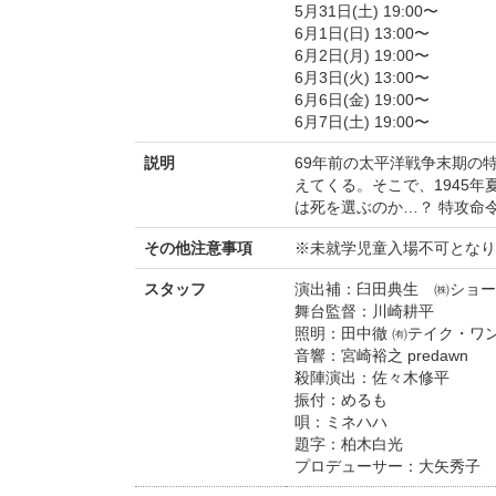
5月31日(土) 19:00〜
6月1日(日) 13:00〜
6月2日(月) 19:00〜
6月3日(火) 13:00〜
6月6日(金) 19:00〜
6月7日(土) 19:00〜
説明
69年前の太平洋戦争末期の
えてくる。そこで、1945
は死を選ぶのか…？ 特攻命
その他注意事項
※未就学児童入場不可となり
スタッフ
演出補：臼田典生 ㈱ショー
舞台監督：川崎耕平
照明：田中徹 ㈲テイク・ワ
音響：宮崎裕之 predawn
殺陣演出：佐々木修平
振付：めるも
唄：ミネハハ
題字：柏木白光
プロデューサー：大矢秀子