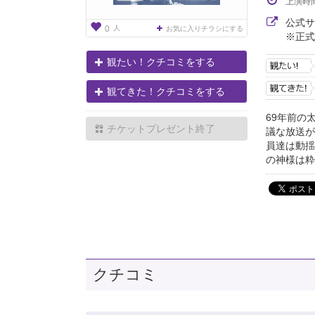
上演時
公式
人
0
お気に入りチラシにする
※正式
観たい！クチコミをする
観てきた！クチコミをする
69年前の
チケットプレゼント終了
議な放送が
員達は動揺
の神様は粋
クチコミ