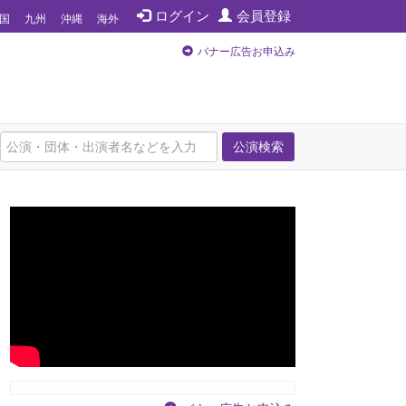
ログイン
会員登録
国
九州
沖縄
海外
バナー広告お申込み
公演検索