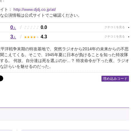
間：
サイト：
http://www.djdj.co.jp/at/
な公演情報は公式サイトでご確認ください。
0
♪
♪
♪
♪
♪
/
0.0
人
3
★
★
★
★
★
/
4.3
人
太平洋戦争末期の特攻基地で、突然ラジオから2014年の未来からの不思
聞こえてくる。そこで、1945年夏に日本が負けることを知った特攻隊
する。 何故、自分達は死を選ぶのか…？ 特攻命令が下った夜、ラジオ
な計らいを魅せるのだった。
埋め込みコード