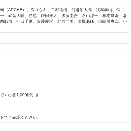
樹（ARCHE）、流コウキ、二村祐樹、河邉佑太郎、牧本泰山、保井
一、武智大輔、勝也、鎌田雄太、後藤圭吾、永山淳一、根本昌寿、森
西彩加、江口千夏、近藤愛澄、北原亜美、美槻あゆ、山崎麗央奈、小
）は各1,000円引き
イトでご確認ください。