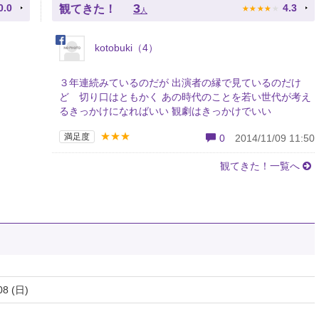
★
★
★
★
★
3
0.0
4.3
観てきた！
人
kotobuki（4）
３年連続みているのだが 出演者の縁で見ているのだけ
ど 切り口はともかく あの時代のことを若い世代が考え
るきっかけになればいい 観劇はきっかけでいい
★★★
満足度
0
2014/11/09 11:50
観てきた！一覧へ
08 (日)