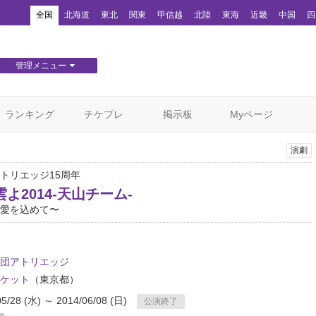
！
全国
北海道
東北
関東
甲信越
北陸
東海
近畿
中国
四
管理メニュー
団体WEBサイト管理
顧客管理
ランキング
チケプレ
掲示板
Myページ
演劇
トリエッジ15周年
よ2014-天山チーム-
愛を込めて〜
団アトリエッジ
ケット
（東京都）
05/28 (水) ～ 2014/06/08 (日)
公演終了