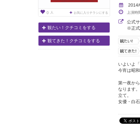
2014/
上演時
人
0
お気に入りチラシにする
公式
観たい！クチコミをする
※正式
観てきた！クチコミをする
いよいよ「
今宵は昭和
第一夜から
なります。
立て。
女優・白石