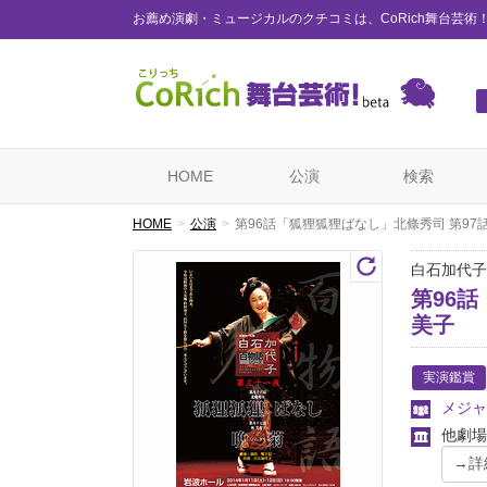
お薦め演劇・ミュージカルのクチコミは、CoRich舞台芸術
HOME
公演
検索
HOME
公演
第96話「狐狸狐狸ばなし」北條秀司 第97
白石加代子
第96
美子
実演鑑賞
メジャ
他劇場