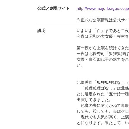
公式／劇場サイト
http://www.majorleague.co.j
※正式な公演情報は公式サ
説明
いよいよ「百」まであと二夜
今宵は昭和の大女優・杉村春
第一夜から上演を続けてきた
一夜は北條秀司「狐狸狐狸ば
女優・白石加代子の魅力を余
い。
北條秀司「狐狸狐狸ばなし（
「狐狸狐狸ばなし」は北條
とに選定された「五十鈴十種
出演してきました。
色魔の夫に耐えかねて毒殺し
しても、殺しても、夫はケロ
現代でも人気が高く、上演
とになります。果たして、い