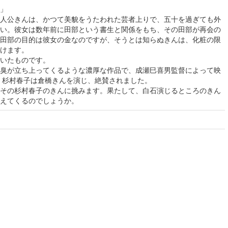
」
人公きんは、かつて美貌をうたわれた芸者上りで、五十を過ぎても外
い。彼女は数年前に田部という書生と関係をもち、その田部が再会の
田部の目的は彼女の金なのですが、そうとは知らぬきんは、化粧の限
けます。
いたものです。
臭が立ち上ってくるような濃厚な作品で、成瀬巳喜男監督によって映
優・杉村春子は倉橋きんを演じ、絶賛されました。
その杉村春子のきんに挑みます。果たして、白石演じるところのきん
えてくるのでしょうか。