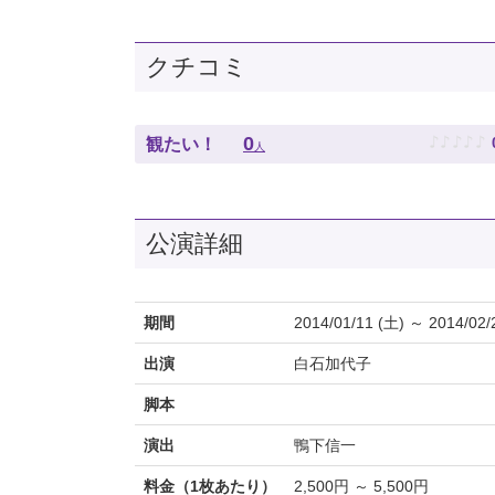
クチコミ
♪
♪
♪
♪
♪
0
観たい！
人
公演詳細
期間
2014/01/11 (土) ～ 2014/02/
出演
白石加代子
脚本
演出
鴨下信一
料金（1枚あたり）
2,500円 ～ 5,500円