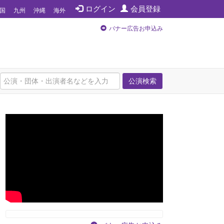
ログイン
会員登録
国
九州
沖縄
海外
バナー広告お申込み
公演検索