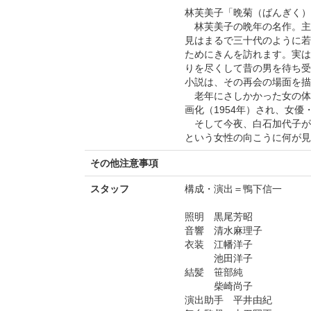
林芙美子「晩菊（ばんぎく）
林芙美子の晩年の名作。主
見はまるで三十代のように若
ためにきんを訪れます。実は
りを尽くして昔の男を待ち受
小説は、その再会の場面を描
老年にさしかかった女の体
画化（1954年）され、女
そして今夜、白石加代子が
という女性の向こうに何が見
その他注意事項
スタッフ
構成・演出＝鴨下信一
照明 黒尾芳昭
音響 清水麻理子
衣装 江幡洋子
池田洋子
結髪 笹部純
柴崎尚子
演出助手 平井由紀