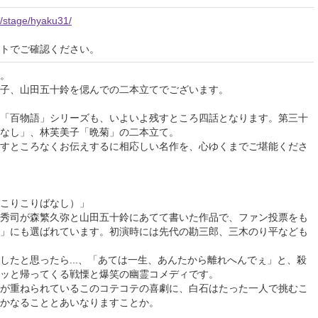
p/stage/hyaku31/
イトでご確認ください。
。
子、山田五十鈴を偲んでの二本立てでございます。
「百物語」シリーズも、いよいよ残すところ四話となります。第三十
なし」、林芙美子「晩菊」の二本立て。
すところなくお伝えするに相応しい名作を、心ゆくまでご堪能くださ
こりこりばなし）」
秀司が森繁久弥と山田五十鈴にあてて書いた作品で、ファン投票をも
」にも選ばれています。初演時には先代の勘三郎、三木のり平なども
たと思ったら...、「あては一生、あんたから離れへんでぇ」と、殺
ッと帰ってくる戦慄と爆笑の幽霊コメディです。
が重ねられているこのコテコテの喜劇に、白石はたった一人で挑むこ
かなることとあいなりますことか。