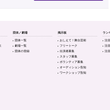
団体／劇場
掲示板
ラン
団体一覧
おしえて！舞台芸術
注
ミ
劇場一覧
フリートーク
注
団体の登録
出演者募集
注
スタッフ募集
ボランティア募集
オーディション告知
ワークショップ告知