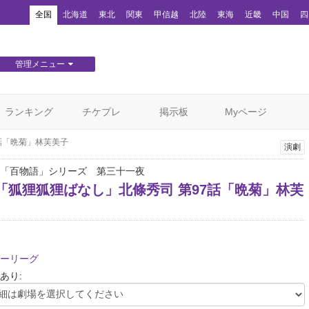
！
全国
北海道
東北
関東
甲信越
北陸
東海
近畿
中国
四
管理メニュー
団体WEBサイト管理
顧客管理
ランキング
チケプレ
掲示板
Myページ
話「晩菊」林芙美子
演劇
「百物語」シリーズ 第三十一夜
話「狐狸狐狸ばなし」北條秀司 第97話「晩菊」林芙
ーリーグ
あり: