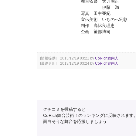
舞台監督 太刀岡正
伊藤 満
写真 田中亜紀
宣伝美術 いちのへ宏彰
制作 高比良理恵
企画 笹部博司
[情報提供] 2013/12/19 03:21 by
CoRich案内人
[最終更新] 2013/12/19 03:24 by
CoRich案内人
クチコミを投稿すると
CoRich舞台芸術！のランキングに反映されます
面白そうな舞台を応援しましょう！