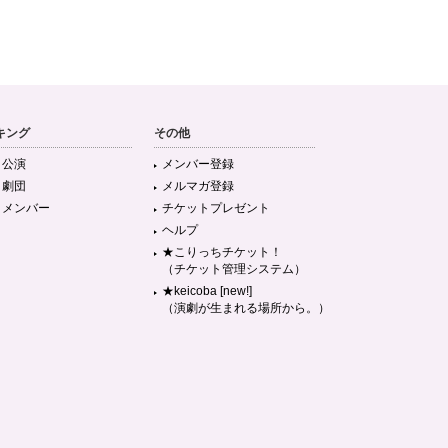
キング
その他
目公演
メンバー登録
目劇団
メルマガ登録
目メンバー
チケットプレゼント
ヘルプ
★こりっちチケット！
（チケット管理システム）
★keicoba [new!]
（演劇が生まれる場所から。）