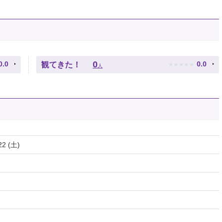
★
★
★
★
★
0
0.0
0.0
観てきた！
人
22 (土)