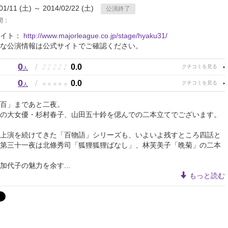
01/11 (土) ～ 2014/02/22 (土)
公演終了
間：
サイト：
http://www.majorleague.co.jp/stage/hyaku31/
な公演情報は公式サイトでご確認ください。
0
♪
♪
♪
♪
♪
/
0.0
人
0
★
★
★
★
★
/
0.0
人
百」まであと二夜。
の大女優・杉村春子、山田五十鈴を偲んでの二本立てでございます。
上演を続けてきた「百物語」シリーズも、いよいよ残すところ四話と
第三十一夜は北條秀司「狐狸狐狸ばなし」、林芙美子「晩菊」の二本
加代子の魅力を余す...
もっと読む