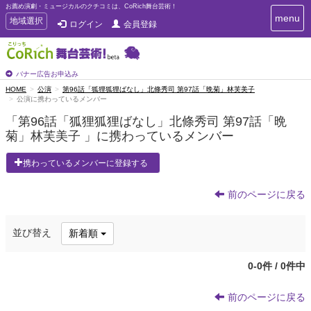
お薦め演劇・ミュージカルのクチコミは、CoRich舞台芸術！
T
menu
T
地域選択
ログイン
会員登録
o
o
g
g
g
g
l
l
バナー広告お申込み
e
e
HOME
公演
第96話「狐狸狐狸ばなし」北條秀司 第97話「晩菊」林芙美子
n
公演に携わっているメンバー
n
a
a
v
「第96話「狐狸狐狸ばなし」北條秀司 第97話「晩
i
v
菊」林芙美子 」に携わっているメンバー
g
i
a
g
携わっているメンバーに登録する
t
a
i
t
o
前のページに戻る
n
i
o
n
並び替え
新着順
0-0件 / 0件中
前のページに戻る