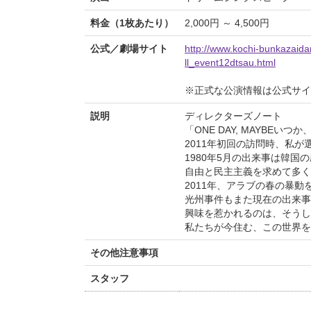
料金（1枚あたり）
2,000円 ～ 4,500円
公式／劇場サイト
http://www.kochi-bunkazaida
ll_event12dtsau.html
※正式な公演情報は公式サ
説明
ディレクターズノート
「ONE DAY, MAYB
2011年初回の訪問時、私
1980年5月の出来事は韓
自由と民主主義を求めて多く
2011年、アラブの春の暴動
光州事件もまた現在の出来事
興味を惹かれるのは、そうし
私たちが今住む、この世界を
その他注意事項
スタッフ