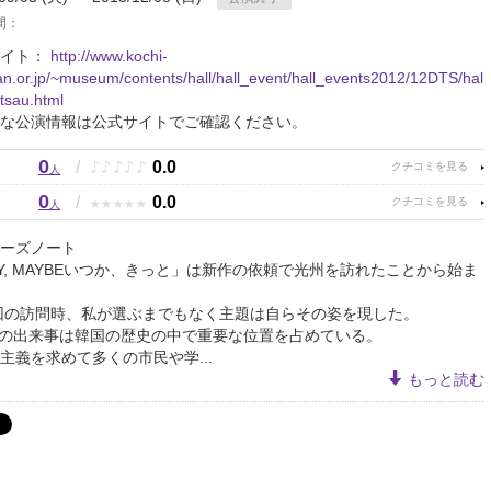
間：
サイト：
http://www.kochi-
n.or.jp/~museum/contents/hall/hall_event/hall_events2012/12DTS/hal
tsau.html
な公演情報は公式サイトでご確認ください。
0
♪
♪
♪
♪
♪
/
0.0
人
0
★
★
★
★
★
/
0.0
人
ーズノート
DAY, MAYBEいつか、きっと」は新作の依頼で光州を訪れたことから始ま
初回の訪問時、私が選ぶまでもなく主題は自らその姿を現した。
5月の出来事は韓国の歴史の中で重要な位置を占めている。
主義を求めて多くの市民や学...
もっと読む