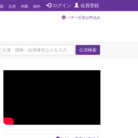
ログイン
会員登録
国
九州
沖縄
海外
バナー広告お申込み
公演検索