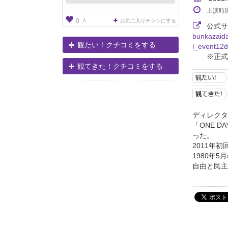
上演時
人
0
お気に入りチラシにする
公式
bunkazaida
観たい！クチコミをする
l_event12d
※正式
観てきた！クチコミをする
ディレクタ
「ONE 
った。
2011年
1980年
自由と民主