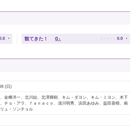
★
★
★
★
★
0
0.0
0.0
観てきた！
人
08 (日)
、金﨑洋一、北川結、北澤輝樹、キム・ダヨン、キム・ミヨン、木下
、チョ・アラ、ｆａｎａｃｏ、濵川明秀、浜田あゆみ、益田喜晴、南
リュ・ソンチョル