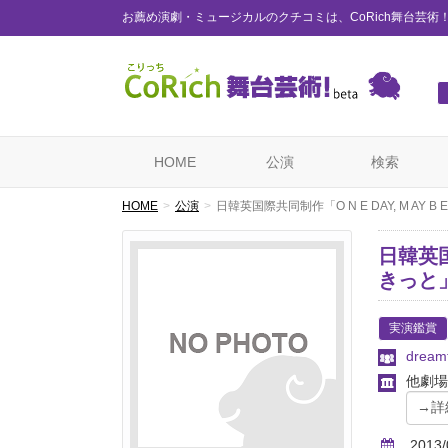
お薦め演劇・ミュージカルのクチコミは、CoRich舞台芸術
HOME
公演
検索
HOME
公演
日韓英国際共同制作「O N E DAY, M AY
日韓英国
きっと
実演鑑賞
dream
他劇場
2013/