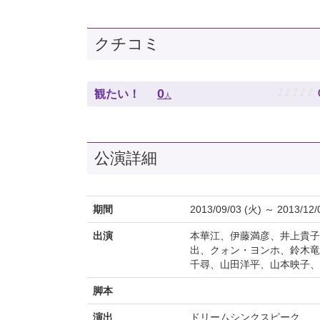
クチコミ
♪
♪
♪
♪
♪
0
観たい！
人
公演詳細
期間
2013/09/03 (火) ～ 2013/12/
出演
本華江、伊藤満彦、井上貴子
出、クォン・ヨンホ、鈴木竜
千尋、山田洋平、山本映子、
脚本
演出
ドリームシンクスピーク