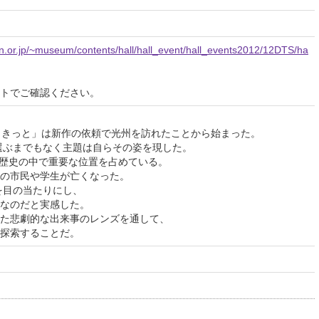
n.or.jp/~museum/contents/hall/hall_event/hall_events2012/12DTS/ha
イトでご確認ください。
Eいつか、きっと」は新作の依頼で光州を訪れたことから始まった。
が選ぶまでもなく主題は自らその姿を現した。
国の歴史の中で重要な位置を占めている。
の市民や学生が亡くなった。
を目の当たりにし、
なのだと実感した。
た悲劇的な出来事のレンズを通して、
探索することだ。