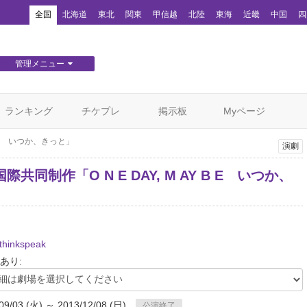
！
全国
北海道
東北
関東
甲信越
北陸
東海
近畿
中国
四
管理メニュー
団体WEBサイト管理
顧客管理
ランキング
チケプレ
掲示板
Myページ
 B E いつか、きっと」
演劇
際共同制作「O N E DAY, M AY B E いつか、
」
thinkspeak
あり:
09/03 (火) ～ 2013/12/08 (日)
公演終了