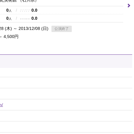
世紀美術館
（石川県）
0
/
0.0
♪
♪
♪
♪
♪
人
0
/
0.0
★
★
★
★
★
人
28 (木) ～ 2013/12/08 (日)
公演終了
～ 4,500円
m/