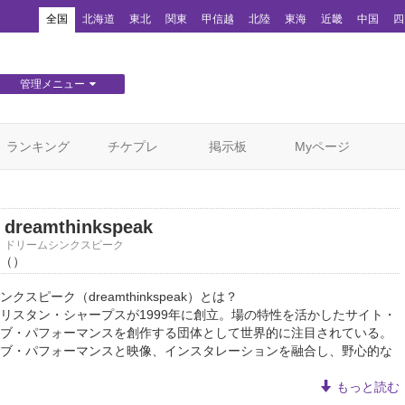
！
全国
北海道
東北
関東
甲信越
北陸
東海
近畿
中国
四
管理メニュー
団体WEBサイト管理
顧客管理
ランキング
チケプレ
掲示板
Myページ
dreamthinkspeak
ドリームシンクスピーク
（）
クスピーク（dreamthinkspeak）とは？
リスタン・シャープスが1999年に創立。場の特性を活かしたサイト・
ブ・パフォーマンスを創作する団体として世界的に注目されている。
ブ・パフォーマンスと映像、インスタレーションを融合し、野心的な
もっと読む