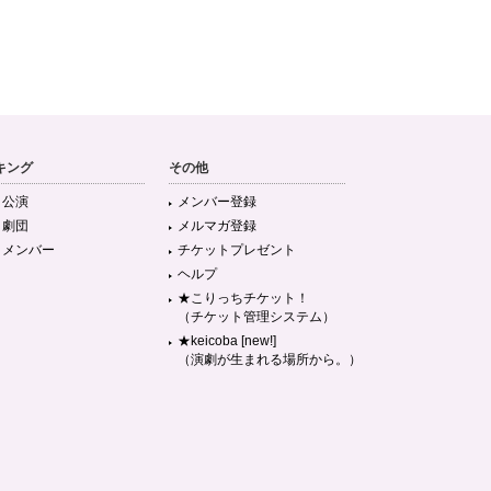
キング
その他
目公演
メンバー登録
目劇団
メルマガ登録
目メンバー
チケットプレゼント
ヘルプ
★こりっちチケット！
（チケット管理システム）
★keicoba [new!]
（演劇が生まれる場所から。）