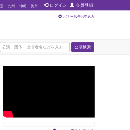
ログイン
会員登録
国
九州
沖縄
海外
バナー広告お申込み
公演検索