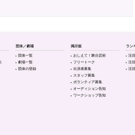
団体／劇場
掲示板
ラン
団体一覧
おしえて！舞台芸術
注
ミ
劇場一覧
フリートーク
注
団体の登録
出演者募集
注
スタッフ募集
ボランティア募集
オーディション告知
ワークショップ告知