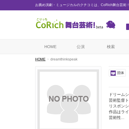
お薦め演劇・ミュージカルのクチコミは、CoRich舞台芸術
HOME
公演
検索
HOME
dreamthinkspeak
団体
ドリームシン
芸術監督ト
リスポンシ
作品はライ
芸術性...