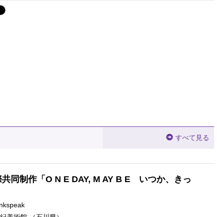
すべて見る
同制作「O N E DAY, M AY B E いつか、きっ
inkspeak