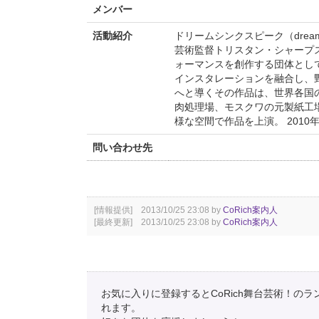
メンバー
活動紹介
ドリームシンクスピーク（dreamt
芸術監督トリスタン・シャープス
ォーマンスを創作する団体とし
インスタレーションを融合し、
へと導くその作品は、世界各国
肉処理場、モスクワの元製紙工
様な空間で作品を上演。 201
問い合わせ先
[情報提供] 2013/10/25 23:08 by
CoRich案内人
[最終更新] 2013/10/25 23:08 by
CoRich案内人
お気に入りに登録するとCoRich舞台芸術！の
れます。