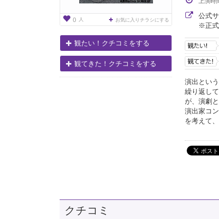
上演時
公式
人
0
お気に入りチラシにする
※正式
観たい！クチコミをする
観てきた！クチコミをする
演出という
繰り返して
が、演劇と
演出家コン
を考えて、
クチコミ