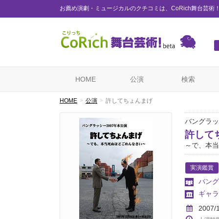
お薦め演劇・ミュージカルのクチコミは、CoRich舞台芸術
HOME
公演
検索
HOME
公演
許してちょんまげ
バングラッ
許して
～で、本当
実演鑑賞
バング
ギャラ
2007/