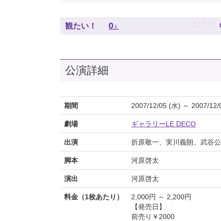
♪
♪
♪
♪
♪
0
観たい！
人
公演詳細
期間
2007/12/05 (水) ～ 2007/12/
劇場
ギャラリーLE DECO
出演
折原敬一、実川義朗、武谷公雄
脚本
河原啓太
演出
河原啓太
料金（1枚あたり）
2,000円 ～ 2,200円
【発売日】
前売り￥2000