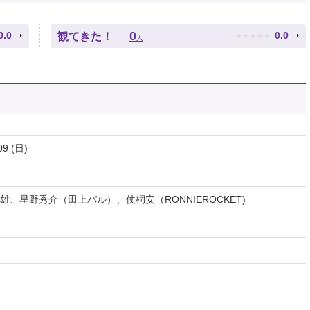
★
★
★
★
★
0
0.0
0.0
観てきた！
人
09 (日)
、星野秀介（田上パル）、仗桐安（RONNIEROCKET)