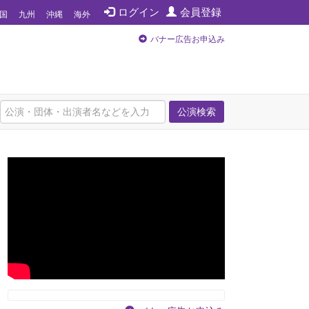
ログイン
会員登録
国
九州
沖縄
海外
バナー広告お申込み
公演検索