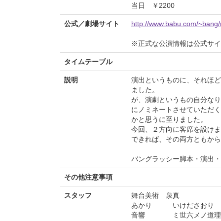
当日 ￥2200
公式／劇場サイト
http://www.babu.com/~bang/
※正式な公演情報は公式サ
タイムテーブル
説明
演出というものに、それほど
ました。
が、演劇というもの自分なり
にノミネートさせていただく
かと思うに至りました。
今回、２方向に客席を設けま
できれば、その両方ともから
バングラッシー脚本・演出・
その他注意事項
スタッフ
舞台美術 泉真
あかり いけださおり
音響 ミ世六メノ道理(Blu