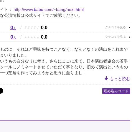
間：
サイト：
http://www.babu.com/~bang/next.html
な公演情報は公式サイトでご確認ください。
0
♪
♪
♪
♪
♪
/
0.0
人
0
★
★
★
★
★
/
0.0
人
ものに、それほど興味を持つことなく、なんとなくの演出をこれまで
まいりました。
いうもの自分なりに考え、さらにここに来て、日本演出者協会の若手
クールにノミネートさせていただく事となり、初めて演出というもの
一つ芝居を作ってみようかと思うに至りまし...
もっと読む
埋め込みコード