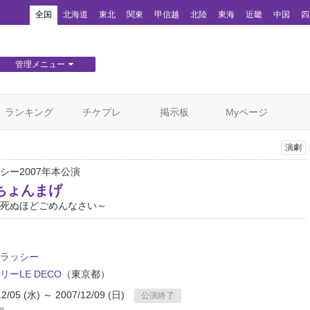
！
全国
北海道
東北
関東
甲信越
北陸
東海
近畿
中国
四
管理メニュー
団体WEBサイト管理
顧客管理
ランキング
チケプレ
掲示板
Myページ
演劇
シー2007年本公演
ちょんまげ
死ぬほどごめんなさい～
ラッシー
リーLE DECO
（東京都）
12/05 (水) ～ 2007/12/09 (日)
公演終了