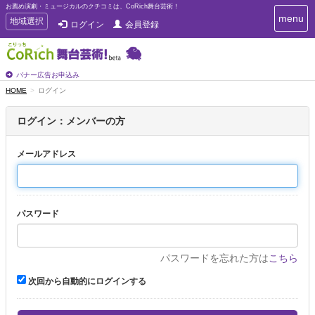
お薦め演劇・ミュージカルのクチコミは、CoRich舞台芸術！
T
menu
T
地域選択
ログイン
会員登録
o
o
g
g
g
g
l
l
バナー広告お申込み
e
e
HOME
ログイン
n
n
a
a
v
ログイン：メンバーの方
i
v
g
i
a
メールアドレス
g
t
a
i
t
o
n
i
パスワード
o
n
パスワードを忘れた方は
こちら
次回から自動的にログインする