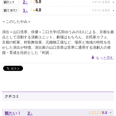
2
/
5.0
人
1
/
4.0
人
＝このしたやみ＝
演出＝山口浩章、俳優＝二口大学/広田ゆうみの3人による、京都を拠
点として活動する演劇ユニット。劇場はもちろん、古民家カフェ、
京都の町家、村歌舞伎座、元織物工場など、場所と地域の特性を生
かした演出が特徴。演出家の山口浩章は世界に通用する演劇人の発
掘・育成を目的とした『利賀...
もっと読む
クチコミ
♪
♪
♪
♪
♪
2
5.0
観たい！
人