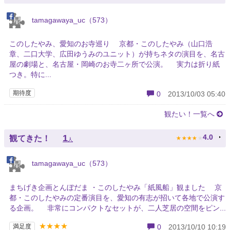
tamagawaya_uc（573）
このしたやみ、愛知のお寺巡り 京都・このしたやみ（山口浩
章、二口大学、広田ゆうみのユニット）が持ちネタの演目を、名古
屋の劇場と、名古屋・岡崎のお寺二ヶ所で公演。 実力は折り紙
つき。特に...
期待度
0
2013/10/03 05:40
観たい！一覧へ
★
★
★
★
★
1
4.0
観てきた！
人
tamagawaya_uc（573）
まちげき企画とんぼだま ・このしたやみ「紙風船」観ました 京
都・このしたやみの定番演目を、愛知の有志が招いて各地で公演す
る企画。 非常にコンパクトなセットが、二人芝居の空間をピン...
★★★★
満足度
0
2013/10/10 10:19