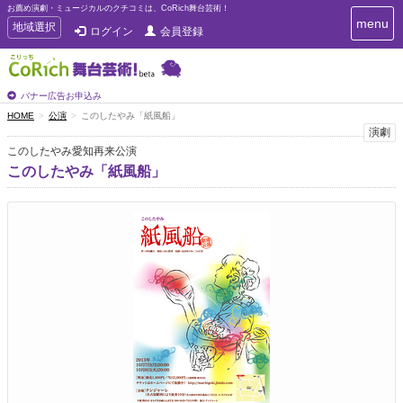
お薦め演劇・ミュージカルのクチコミは、CoRich舞台芸術！
T
menu
T
地域選択
ログイン
会員登録
o
o
g
g
g
g
l
l
バナー広告お申込み
e
e
HOME
公演
このしたやみ「紙風船」
n
n
演劇
a
a
v
このしたやみ愛知再来公演
i
v
このしたやみ「紙風船」
g
i
a
g
t
a
i
t
o
n
i
o
n