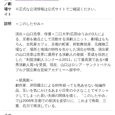
／劇
場サ
※正式な公演情報は公式サイトでご確認ください。
イト
説明
＝このしたやみ＝
演出＝山口浩章、俳優＝二口大学/広田ゆうみの3人によ
る、京都を拠点として活動する演劇ユニット。劇場はもち
ろん、古民家カフェ、京都の町家、村歌舞伎座、元織物工
場など、場所と地域の特性を生かした演出が特徴。演出家
の山口浩章は世界に通用する演劇人の発掘・育成を目的と
した『利賀演劇人コンクール2011』にて最高賞である<優
秀演劇人賞>を受賞。現在、山口はロシア・サンクトペテル
ブルグ国立舞台芸術アカデミーへ留学中。
＝紙風船＝
劇作家、岸田國士による80年経っても色あせない短編作
品。互いを気にかけるあまり日常の小さなことでギクシャ
クしてしまった若い夫婦の関係を描く。「このしたやみ」
では2008年京都での初演を皮切りに、これまで鳥取、三
重、石川で再演している。