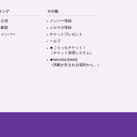
キング
その他
目公演
メンバー登録
目劇団
メルマガ登録
目メンバー
チケットプレゼント
ヘルプ
★こりっちチケット！
（チケット管理システム）
★keicoba [new!]
（演劇が生まれる場所から。）