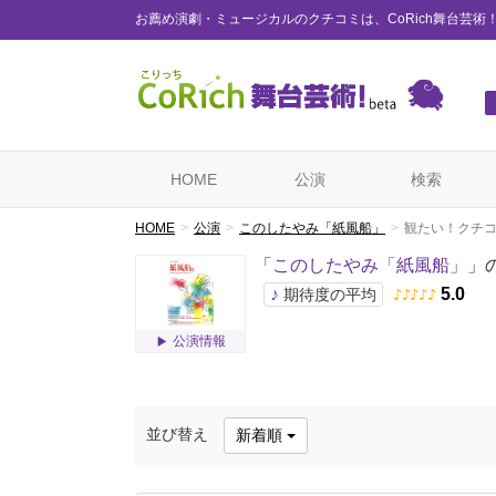
お薦め演劇・ミュージカルのクチコミは、CoRich舞台芸術
HOME
公演
検索
HOME
公演
このしたやみ「紙風船」
観たい！クチ
「
このしたやみ「紙風船」
」
♪
5.0
期待度の平均
♪
♪
♪
♪
♪
公演情報
並び替え
新着順