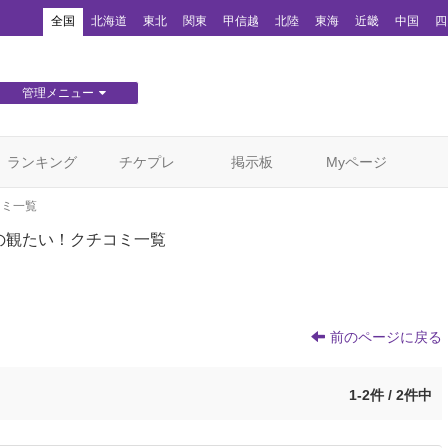
！
全国
北海道
東北
関東
甲信越
北陸
東海
近畿
中国
四
管理メニュー
団体WEBサイト管理
顧客管理
ランキング
チケプレ
掲示板
Myページ
コミ一覧
の観たい！クチコミ一覧
前のページに戻る
1-2件 / 2件中