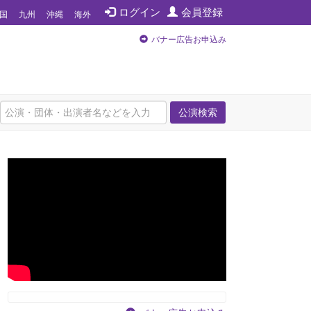
ログイン
会員登録
国
九州
沖縄
海外
バナー広告お申込み
公演検索