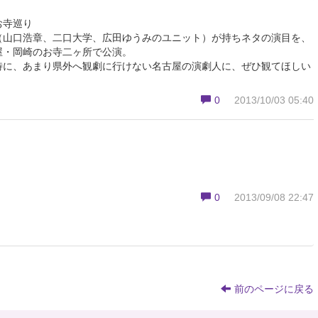
お寺巡り
山口浩章、二口大学、広田ゆうみのユニット）が持ちネタの演目を、
屋・岡崎のお寺二ヶ所で公演。
に、あまり県外へ観劇に行けない名古屋の演劇人に、ぜひ観てほしい
0
2013/10/03 05:40
0
2013/09/08 22:47
前のページに戻る