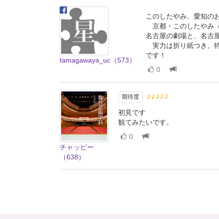
このしたやみ、愛知の
京都・このしたやみ（
名古屋の劇場と、名古
実力は折り紙つき。特
です！
tamagawaya_uc（573）
0
♪♪♪♪♪
期待度
初見です
観てみたいです。
0
チャッピー
（638）